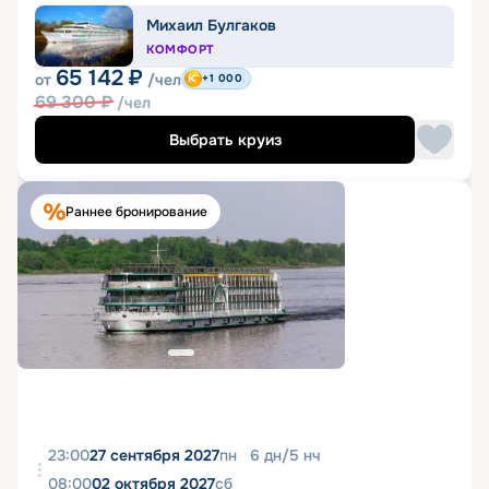
Михаил Булгаков
КОМФОРТ
65 142
₽
от
/чел
+1 000
69 300
₽
/чел
Выбрать круиз
Раннее бронирование
23:00
27 сентября 2027
пн
6
дн
/
5
нч
08:00
02 октября 2027
сб