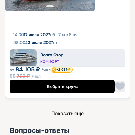
14:30
17 июля 2027
сб
7
дн
/
6
нч
08:00
23 июля 2027
пт
Волга Стар
КОМФОРТ
84 105
₽
от
/чел
+2 027
99 750
₽
/чел
Выбрать круиз
Показать ещё
Вопросы-ответы