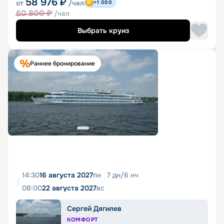
58 976
₽
от
/чел
+1 000
60 800
₽
/чел
Выбрать круиз
Раннее бронирование
14:30
16 августа 2027
пн
7
дн
/
6
нч
08:00
22 августа 2027
вс
Сергей Дягилев
КОМФОРТ