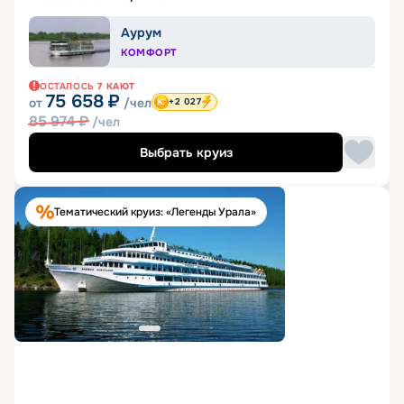
Аурум
КОМФОРТ
ОСТАЛОСЬ
7
КАЮТ
75 658
₽
от
/чел
+2 027
85 974
₽
/чел
Выбрать круиз
Тематический круиз: «Легенды Урала»