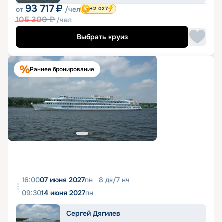
93 717
₽
от
/чел
+2 027
105 300
₽
/чел
Выбрать круиз
Раннее бронирование
16:00
07 июня 2027
пн
8
дн
/
7
нч
09:30
14 июня 2027
пн
Сергей Дягилев