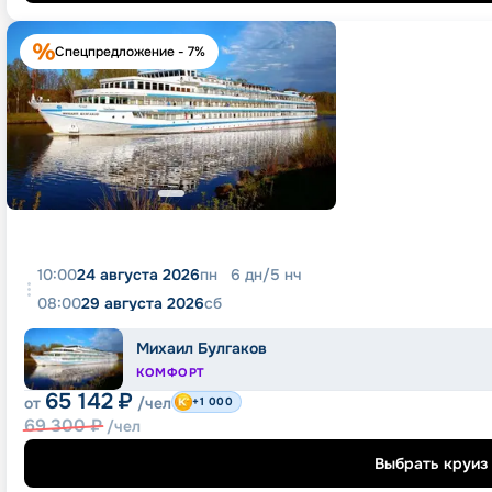
Спецпредложение - 7%
10:00
24 августа 2026
пн
6
дн
/
5
нч
08:00
29 августа 2026
сб
Михаил Булгаков
КОМФОРТ
65 142
₽
от
/чел
+1 000
69 300
₽
/чел
Выбрать круиз