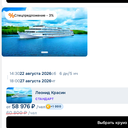
Спецпредложение - 3%
14:30
22 августа 2026
сб
6
дн
/
5
нч
18:00
27 августа 2026
чт
Леонид Красин
СТАНДАРТ
58 976
₽
от
/чел
+1 000
60 800
₽
/чел
Выбрать круиз