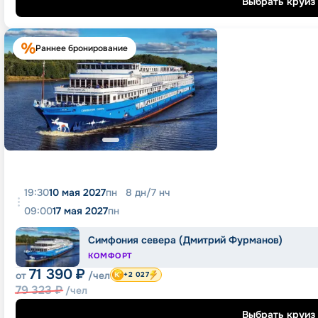
Выбрать круиз
Раннее бронирование
19:30
10 мая 2027
пн
8
дн
/
7
нч
09:00
17 мая 2027
пн
Симфония севера (Дмитрий Фурманов)
КОМФОРТ
71 390
₽
от
/чел
+2 027
79 323
₽
/чел
Выбрать круиз