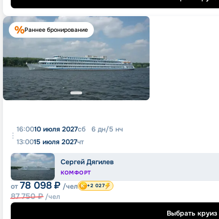
Раннее бронирование
16:00
10 июля 2027
сб
6
дн
/
5
нч
13:00
15 июля 2027
чт
Сергей Дягилев
КОМФОРТ
78 098
₽
от
/чел
+2 027
87 750
₽
/чел
Выбрать круиз