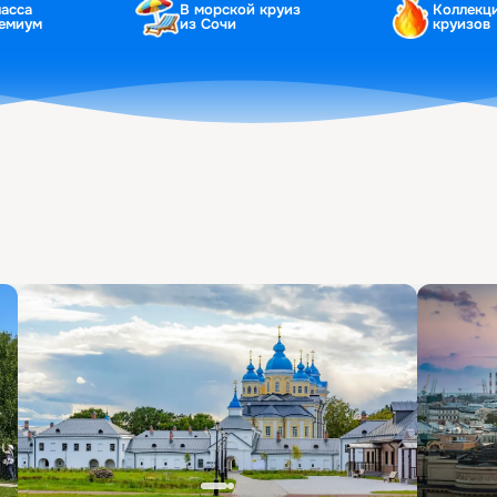
ласса
В морской круиз
Коллекц
ремиум
из Сочи
круизов