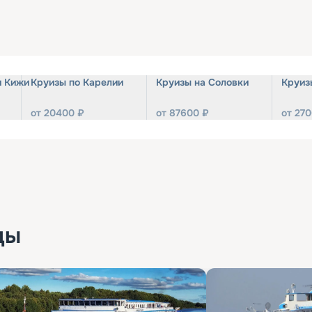
и Кижи
Круизы по Карелии
Круизы на Соловки
Круиз
от
20400
₽
от
87600
₽
от
270
ды