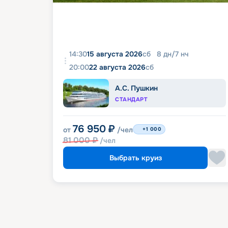
14:30
15 августа 2026
сб
8
дн
/
7
нч
20:00
22 августа 2026
сб
А.С. Пушкин
СТАНДАРТ
76 950
₽
от
/чел
+1 000
81 000
₽
/чел
Выбрать круиз