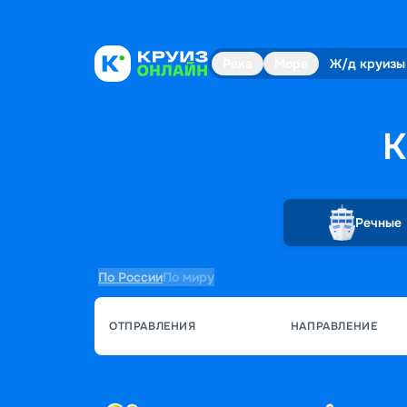
Река
Море
Ж/д круизы
К
Речные
По России
По миру
ОТПРАВЛЕНИЯ
НАПРАВЛЕНИЕ