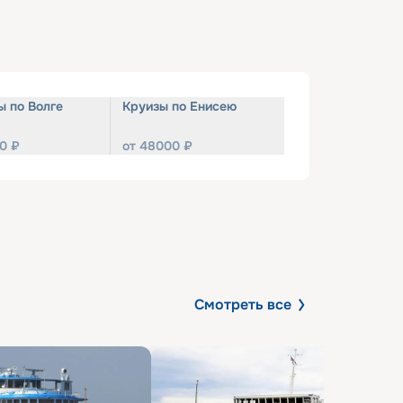
ы по Волге
Круизы по Енисею
0
₽
от
48000
₽
Смотреть все