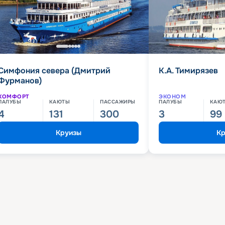
Симфония севера (Дмитрий
К.А. Тимирязев
Фурманов)
КОМФОРТ
ЭКОНОМ
ПАЛУБЫ
КАЮТЫ
ПАССАЖИРЫ
ПАЛУБЫ
КАЮ
4
131
300
3
99
Круизы
Кр