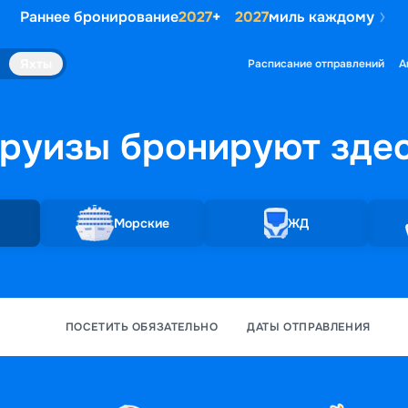
Раннее бронирование
2027
+
2027
миль каждому
Яхты
Расписание отправлений
А
руизы бронируют
зде
Морские
ЖД
ПОСЕТИТЬ ОБЯЗАТЕЛЬНО
ДАТЫ ОТПРАВЛЕНИЯ