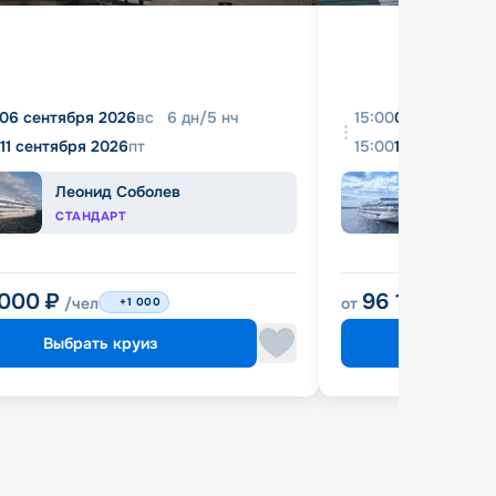
06 сентября 2026
вс
6
дн
/
5
нч
15:00
08 августа 2
11 сентября 2026
пт
15:00
18 августа 2
Леонид Соболев
Иван
СТАНДАРТ
КОМФ
 000
₽
96 120
₽
/чел
от
/чел
+1 000
Выбрать круиз
Выбрат