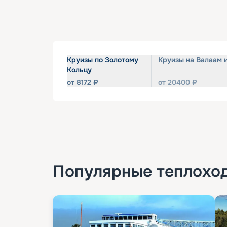
Круизы по Золотому
Круизы на Валаам 
Кольцу
от
8172
₽
от
20400
₽
Популярные
теплохо