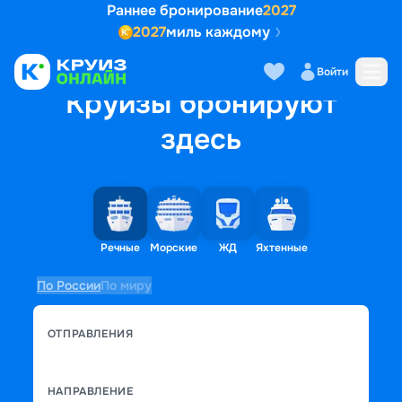
Раннее бронирование
2027
2027
миль каждому
Войти
Круизы бронируют
здесь
Речные
Морские
ЖД
Яхтенные
По России
По миру
ОТПРАВЛЕНИЯ
НАПРАВЛЕНИЕ