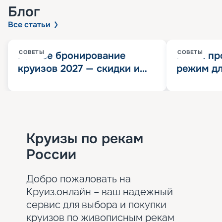
Блог
Все статьи
СОВЕТЫ
СОВЕТЫ
Раннее бронирование
Китай пр
круизов 2027 — скидки и
режим дл
розыгрыш 100 000
конца 202
Круизных миль
значит?
Круизы по рекам
России
Добро пожаловать на
Круиз.онлайн – ваш надежный
сервис для выбора и покупки
круизов по живописным рекам