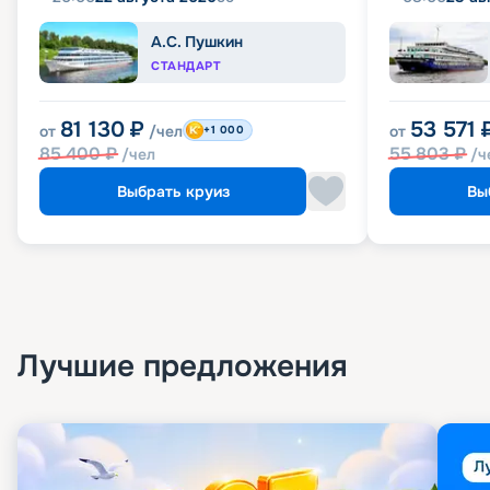
А.С. Пушкин
СТАНДАРТ
81 130
₽
53 571
от
/чел
от
+1 000
85 400
₽
55 803
₽
/чел
/ч
Выбрать круиз
Вы
Лучшие предложения