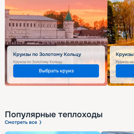
Круизы по Золотому Кольцу
Круизы
Круизы по Золотому Кольцу
Круизы на
Выбрать круиз
Популярные
теплоходы
Смотреть все