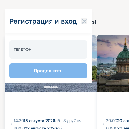
Популярные круизы
Регистрация и вход
Спецпредложение - 10%
ТЕЛЕФОН
Продолжить
14:30
15 августа 2026
сб
8
дн
/
7
нч
20:00
20 ав
20:00
22 августа 2026
сб
08:00
23 ав