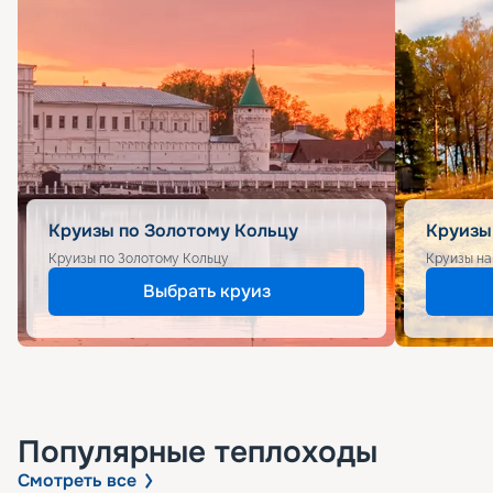
Круизы по Золотому Кольцу
Круизы
Круизы по Золотому Кольцу
Круизы на
Выбрать круиз
Популярные
теплоходы
Смотреть все