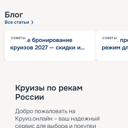
Блог
Все статьи
СОВЕТЫ
СОВЕТЫ
Раннее бронирование
Китай пр
круизов 2027 — скидки и
режим дл
розыгрыш 100 000
конца 202
Круизных миль
значит?
Круизы по рекам
России
Добро пожаловать на
Круиз.онлайн – ваш надежный
сервис для выбора и покупки