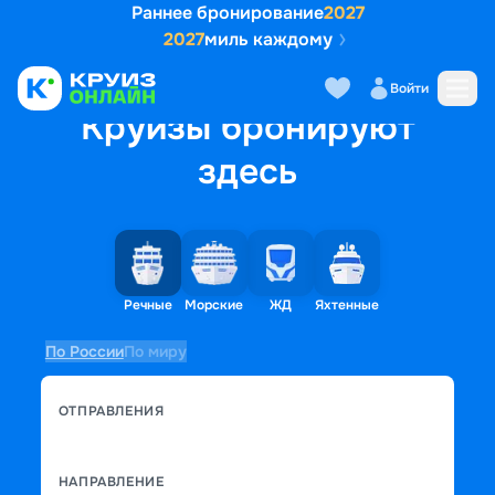
Раннее бронирование
2027
2027
миль каждому
Войти
Круизы бронируют
здесь
Речные
Морские
ЖД
Яхтенные
По России
По миру
ОТПРАВЛЕНИЯ
НАПРАВЛЕНИЕ