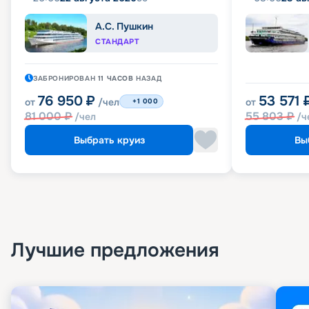
А.С. Пушкин
СТАНДАРТ
ЗАБРОНИРОВАН
11 ЧАСОВ
НАЗАД
76 950
₽
53 571
от
/чел
от
+1 000
81 000
₽
55 803
₽
/чел
/ч
Выбрать круиз
Вы
Лучшие предложения