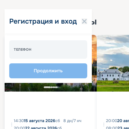
Популярные круизы
Регистрация и вход
Спецпредложение - 10%
ТЕЛЕФОН
Продолжить
14:30
15 августа 2026
сб
8
дн
/
7
нч
20:00
20 ав
20:00
22 августа 2026
сб
08:00
23 ав