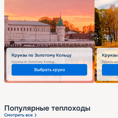
Круизы по Золотому Кольцу
Круизы
Круизы по Золотому Кольцу
Круизы на
Выбрать круиз
Популярные
теплоходы
Смотреть все