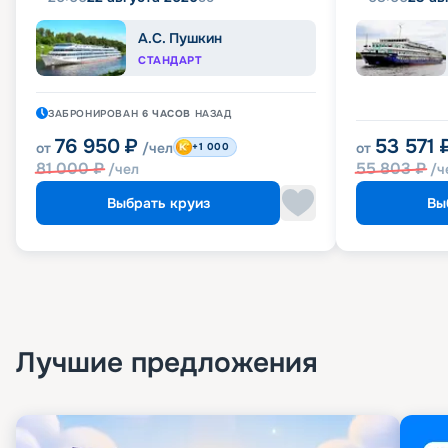
А.С. Пушкин
СТАНДАРТ
ЗАБРОНИРОВАН
6 ЧАСОВ
НАЗАД
76 950
₽
53 571
от
/чел
от
+1 000
81 000
₽
55 803
₽
/чел
/ч
Выбрать круиз
Вы
Лучшие предложения