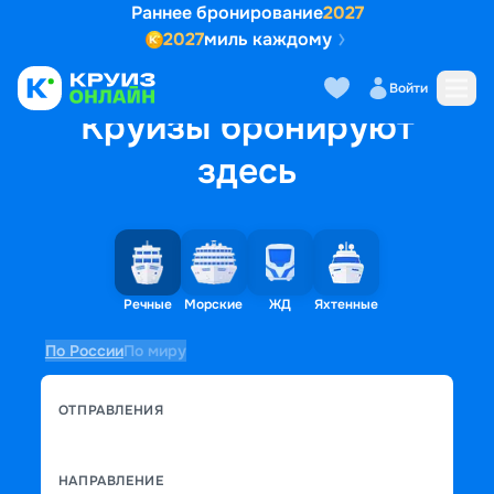
Раннее бронирование
2027
2027
миль каждому
Войти
Круизы бронируют
здесь
Речные
Морские
ЖД
Яхтенные
По России
По миру
ОТПРАВЛЕНИЯ
НАПРАВЛЕНИЕ