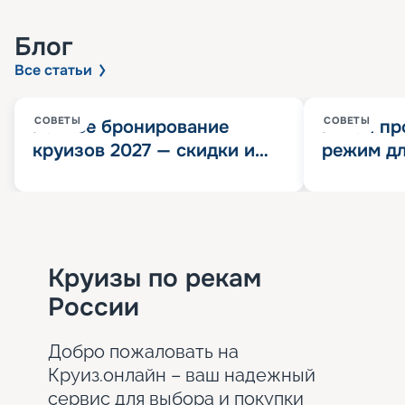
Блог
Все статьи
СОВЕТЫ
СОВЕТЫ
Раннее бронирование
Китай пр
круизов 2027 — скидки и
режим дл
розыгрыш 100 000
конца 202
Круизных миль
значит?
Круизы по рекам
России
Добро пожаловать на
Круиз.онлайн – ваш надежный
сервис для выбора и покупки