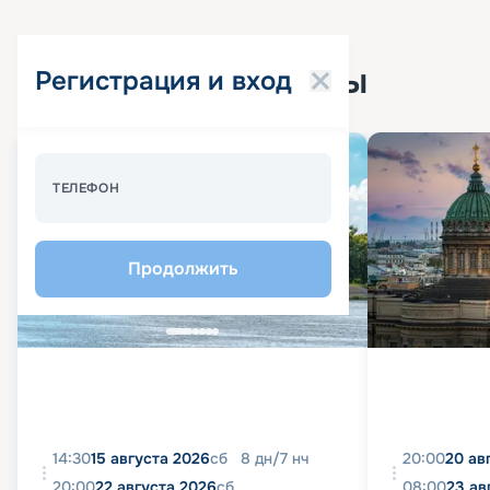
Популярные круизы
Регистрация и вход
Спецпредложение - 10%
ТЕЛЕФОН
Продолжить
14:30
15 августа 2026
сб
8
дн
/
7
нч
20:00
20 ав
20:00
22 августа 2026
сб
08:00
23 ав