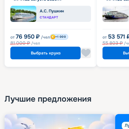
А.С. Пушкин
СТАНДАРТ
76 950
₽
53 571
от
/чел
от
+1 000
81 000
₽
55 803
₽
/чел
/ч
Выбрать круиз
Вы
Лучшие предложения