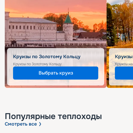
Круизы по Золотому Кольцу
Круизы
Круизы по Золотому Кольцу
Круизы на
Выбрать круиз
Популярные
теплоходы
Смотреть все