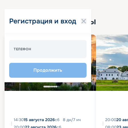
Популярные круизы
Регистрация и вход
Спецпредложение - 10%
ТЕЛЕФОН
Продолжить
14:30
15 августа 2026
сб
8
дн
/
7
нч
20:00
20 ав
20:00
22 августа 2026
сб
08:00
23 ав