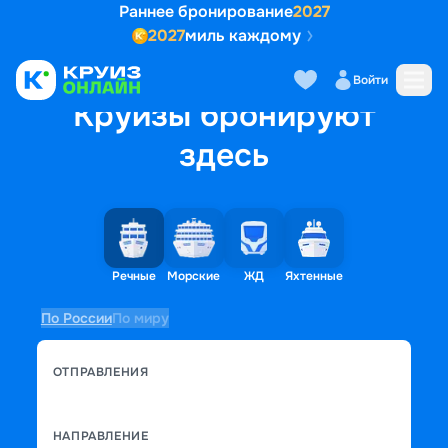
Раннее бронирование
2027
2027
миль каждому
Войти
Круизы бронируют
здесь
Речные
Морские
ЖД
Яхтенные
По России
По миру
ОТПРАВЛЕНИЯ
НАПРАВЛЕНИЕ