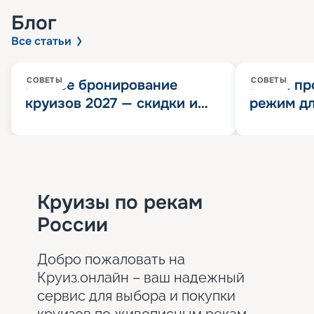
Блог
Все статьи
СОВЕТЫ
СОВЕТЫ
Раннее бронирование
Китай пр
круизов 2027 — скидки и
режим дл
розыгрыш 100 000
конца 202
Круизных миль
значит?
Круизы по рекам
России
Добро пожаловать на
Круиз.онлайн – ваш надежный
сервис для выбора и покупки