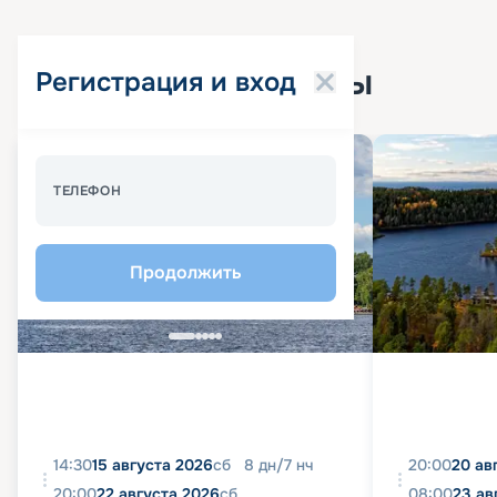
Популярные круизы
Регистрация и вход
Спецпредложение - 10%
ТЕЛЕФОН
Продолжить
14:30
15 августа 2026
сб
8
дн
/
7
нч
20:00
20 ав
20:00
22 августа 2026
сб
08:00
23 ав