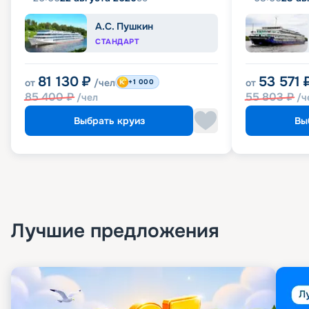
А.С. Пушкин
СТАНДАРТ
81 130
₽
53 571
от
/чел
от
+1 000
85 400
₽
55 803
₽
/чел
/ч
Выбрать круиз
Вы
Лучшие предложения