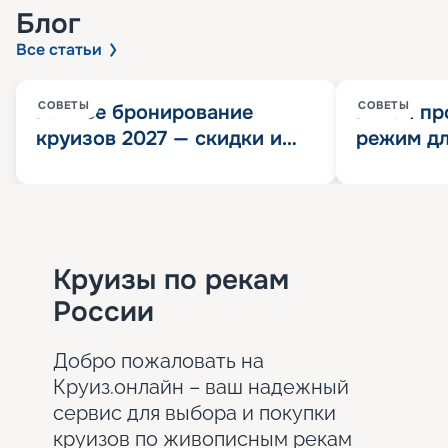
Блог
Все статьи
СОВЕТЫ
СОВЕТЫ
Раннее бронирование
Китай пр
круизов 2027 — скидки и
режим дл
розыгрыш 100 000
конца 202
Круизных миль
значит?
Круизы по рекам
России
Добро пожаловать на
Круиз.онлайн – ваш надежный
сервис для выбора и покупки
круизов по живописным рекам