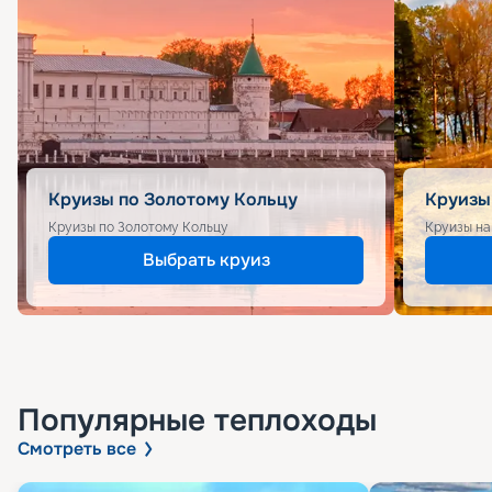
Круизы по Золотому Кольцу
Круизы
Круизы по Золотому Кольцу
Круизы на
Выбрать круиз
Популярные
теплоходы
Смотреть все