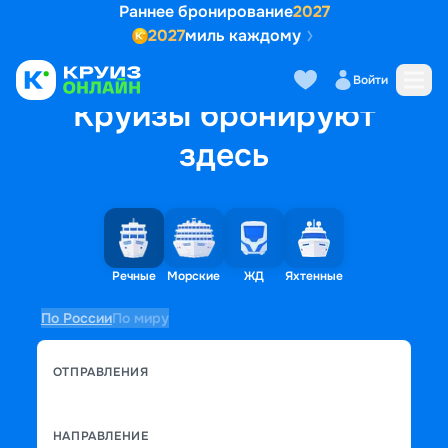
Раннее бронирование
2027
2027
миль каждому
Войти
Круизы бронируют
здесь
Речные
Морские
ЖД
Яхтенные
По России
По миру
ОТПРАВЛЕНИЯ
НАПРАВЛЕНИЕ