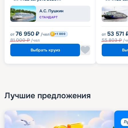
А.С. Пушкин
СТАНДАРТ
76 950
₽
53 571
от
/чел
от
+1 000
81 000
₽
55 803
₽
/чел
/ч
Выбрать круиз
Вы
Лучшие предложения