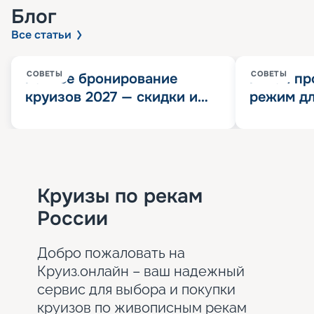
Блог
Все статьи
СОВЕТЫ
СОВЕТЫ
Раннее бронирование
Китай пр
круизов 2027 — скидки и
режим дл
розыгрыш 100 000
конца 202
Круизных миль
значит?
Круизы по рекам
России
Добро пожаловать на
Круиз.онлайн – ваш надежный
сервис для выбора и покупки
круизов по живописным рекам