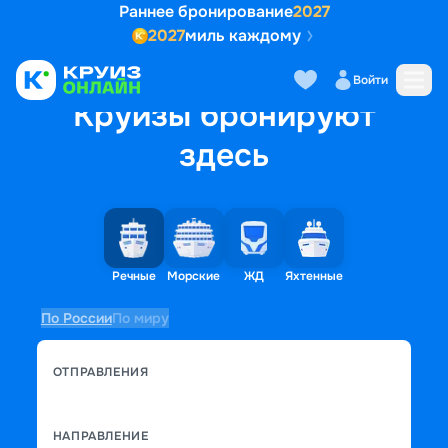
Раннее бронирование
2027
2027
миль каждому
Войти
Круизы бронируют
здесь
Речные
Морские
ЖД
Яхтенные
По России
По миру
ОТПРАВЛЕНИЯ
НАПРАВЛЕНИЕ