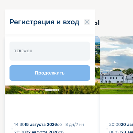
Популярные круизы
Регистрация и вход
Спецпредложение - 10%
ТЕЛЕФОН
Продолжить
14:30
15 августа 2026
сб
8
дн
/
7
нч
20:00
20 ав
20:00
22 августа 2026
сб
08:00
23 ав