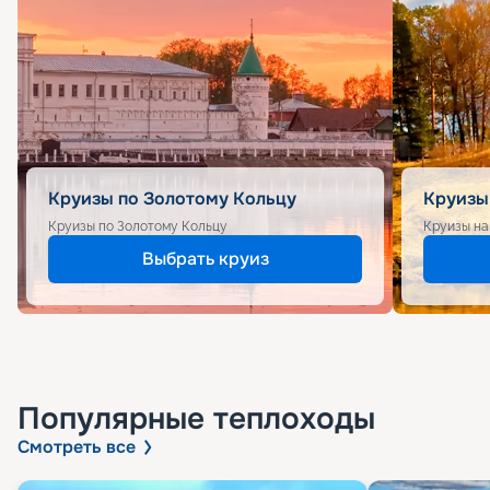
Круизы по Золотому Кольцу
Круизы
Круизы по Золотому Кольцу
Круизы на
Выбрать круиз
Популярные
теплоходы
Смотреть все