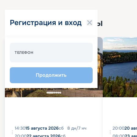
Популярные круизы
Регистрация и вход
Спецпредложение - 10%
ТЕЛЕФОН
Продолжить
14:30
15 августа 2026
сб
8
дн
/
7
нч
20:00
20 ав
20:00
22 августа 2026
сб
08:00
23 ав