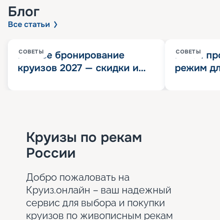
Блог
Все статьи
СОВЕТЫ
СОВЕТЫ
Раннее бронирование
Китай пр
круизов 2027 — скидки и
режим дл
розыгрыш 100 000
конца 202
Круизных миль
значит?
Круизы по рекам
России
Добро пожаловать на
Круиз.онлайн – ваш надежный
сервис для выбора и покупки
круизов по живописным рекам