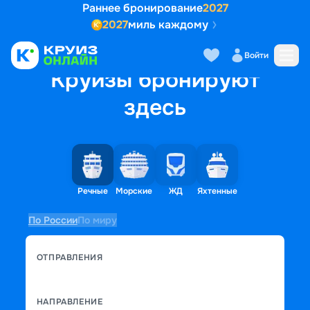
Раннее бронирование
2027
2027
миль каждому
Войти
Круизы бронируют
здесь
Речные
Морские
ЖД
Яхтенные
По России
По миру
ОТПРАВЛЕНИЯ
НАПРАВЛЕНИЕ