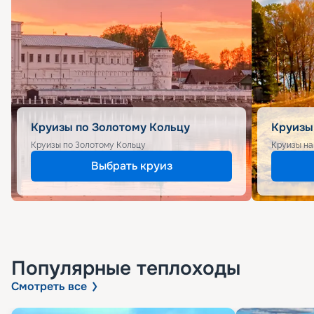
Круизы по Золотому Кольцу
Круизы
Круизы по Золотому Кольцу
Круизы на
Выбрать круиз
Популярные
теплоходы
Смотреть все