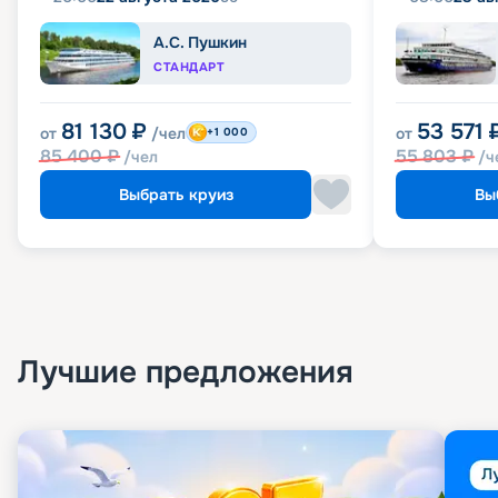
А.С. Пушкин
СТАНДАРТ
81 130
₽
53 571
от
/чел
от
+1 000
85 400
₽
55 803
₽
/чел
/ч
Выбрать круиз
Вы
Лучшие предложения