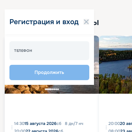
Популярные круизы
Регистрация и вход
Спецпредложение - 10%
ТЕЛЕФОН
Продолжить
14:30
15 августа 2026
сб
8
дн
/
7
нч
20:00
20 ав
20:00
22 августа 2026
сб
08:00
23 ав