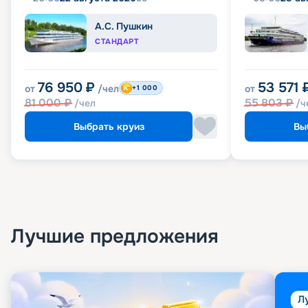
А.С. Пушкин
СТАНДАРТ
76 950
₽
53 571
от
/чел
от
+1 000
81 000
₽
55 803
₽
/чел
/ч
Выбрать круиз
Вы
Лучшие предложения