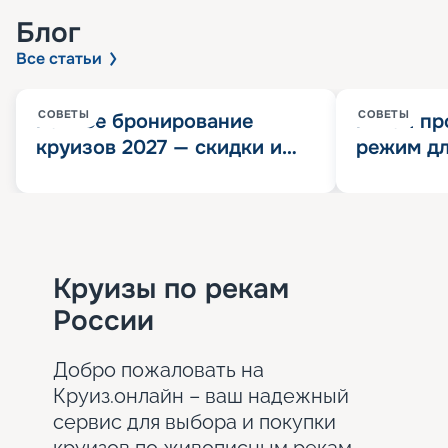
Блог
Все статьи
СОВЕТЫ
СОВЕТЫ
Раннее бронирование
Китай пр
круизов 2027 — скидки и
режим дл
розыгрыш 100 000
конца 202
Круизных миль
значит?
Круизы по рекам
России
Добро пожаловать на
Круиз.онлайн – ваш надежный
сервис для выбора и покупки