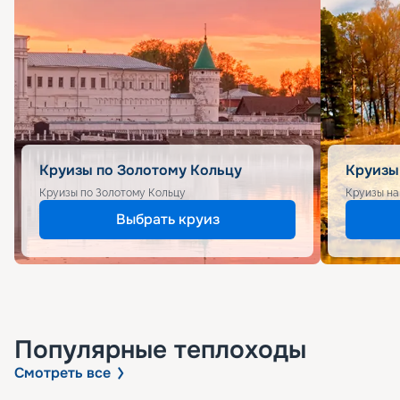
Круизы по Золотому Кольцу
Круизы
Круизы по Золотому Кольцу
Круизы на
Выбрать круиз
Популярные
теплоходы
Смотреть все