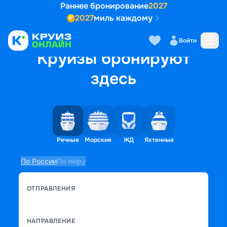
Раннее бронирование
2027
2027
миль каждому
Войти
Круизы бронируют
здесь
Речные
Морские
ЖД
Яхтенные
По России
По миру
ОТПРАВЛЕНИЯ
НАПРАВЛЕНИЕ