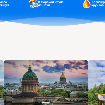
ласса
В морской круиз
Коллекц
ремиум
из Сочи
круизов