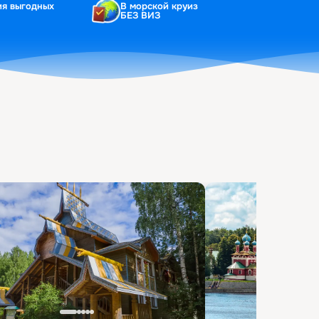
ия выгодных
В морской круиз
БЕЗ ВИЗ