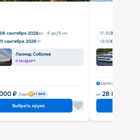
06 сентября 2026
вс
6
дн
/
5
нч
17:30
31 августа 20
11 сентября 2026
пт
13:00
04 сентября 
Леонид Соболев
Башк
СТАНДАРТ
ЭКОН
ЗАБРОНИРОВАН
11 ЧА
 000
₽
28 800
₽
/чел
от
/чел
+1 000
Выбрать круиз
Выбрат