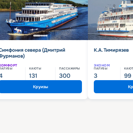
Симфония севера (Дмитрий
К.А. Тимирязев
Фурманов)
КОМФОРТ
ЭКОНОМ
ПАЛУБЫ
КАЮТЫ
ПАССАЖИРЫ
ПАЛУБЫ
КАЮ
4
131
300
3
99
Круизы
Кр