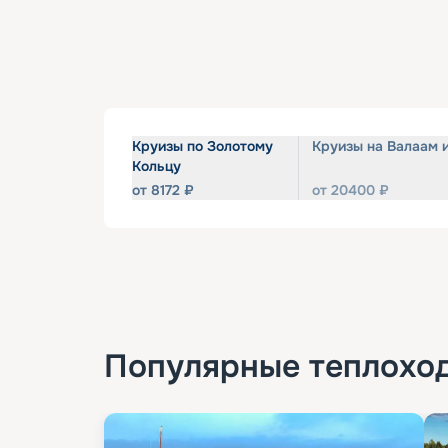
Круизы по Золотому
Круизы на Валаам 
Кольцу
от
8172
₽
от
20400
₽
Популярные
теплохо