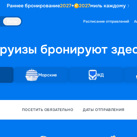
Раннее бронирование
2027
+
2027
миль каждому
Яхты
Расписание отправлений
А
руизы бронируют
зде
Морские
ЖД
ПОСЕТИТЬ ОБЯЗАТЕЛЬНО
ДАТЫ ОТПРАВЛЕНИЯ