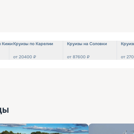
и Кижи
Круизы по Карелии
Круизы на Соловки
Круиз
от
20400
₽
от
87600
₽
от
270
ды