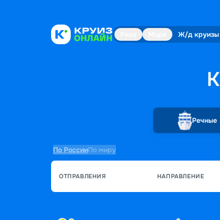
Река
Море
Ж/д круизы
К
Речные
По России
По миру
ОТПРАВЛЕНИЯ
НАПРАВЛЕНИЕ