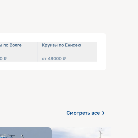
ы по Волге
Круизы по Енисею
0
₽
от
48000
₽
Смотреть все