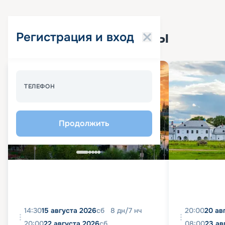
Популярные круизы
Регистрация и вход
Спецпредложение - 10%
ТЕЛЕФОН
Продолжить
14:30
15 августа 2026
сб
8
дн
/
7
нч
20:00
20 ав
20:00
22 августа 2026
сб
08:00
23 ав