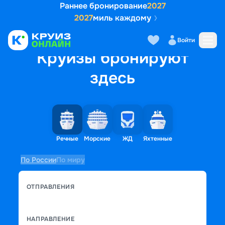
Раннее бронирование
2027
2027
миль каждому
Войти
Круизы бронируют
здесь
Речные
Морские
ЖД
Яхтенные
По России
По миру
ОТПРАВЛЕНИЯ
НАПРАВЛЕНИЕ