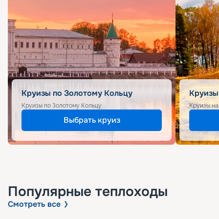
Круизы по Золотому Кольцу
Круизы
Круизы по Золотому Кольцу
Круизы на
Выбрать круиз
Популярные
теплоходы
Смотреть все