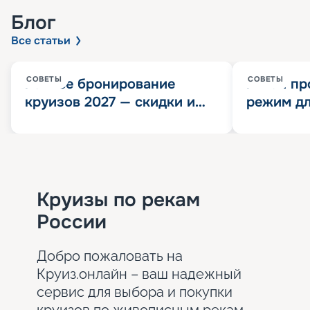
Блог
Все статьи
СОВЕТЫ
СОВЕТЫ
Раннее бронирование
Китай пр
круизов 2027 — скидки и
режим дл
розыгрыш 100 000
конца 202
Круизных миль
значит?
Круизы по рекам
России
Добро пожаловать на
Круиз.онлайн – ваш надежный
сервис для выбора и покупки