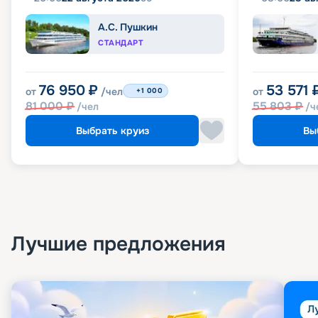
А.С. Пушкин
СТАНДАРТ
76 950
₽
53 571
от
/чел
от
+1 000
81 000
₽
55 803
₽
/чел
/ч
Выбрать круиз
Вы
Лучшие предложения