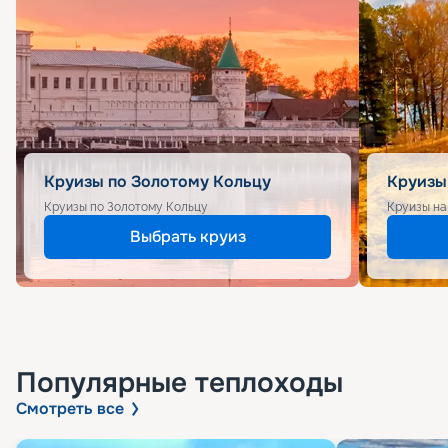
Круизы по Золотому Кольцу
Круизы
Круизы по Золотому Кольцу
Круизы на
Выбрать круиз
Популярные
теплоходы
Смотреть все