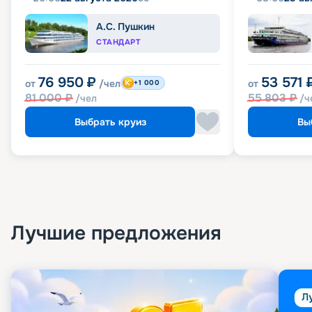
А.С. Пушкин
СТАНДАРТ
76 950
₽
53 571
от
/чел
от
+1 000
81 000
₽
55 803
₽
/чел
/ч
Выбрать круиз
Вы
Лучшие предложения