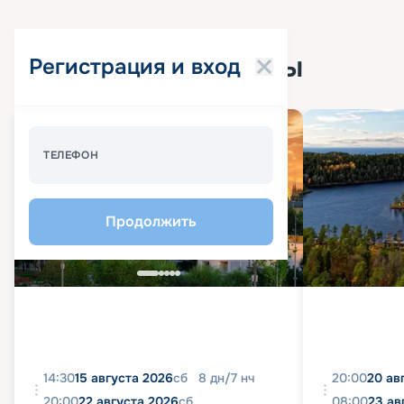
Популярные круизы
Регистрация и вход
Спецпредложение - 10%
ТЕЛЕФОН
Продолжить
14:30
15 августа 2026
сб
8
дн
/
7
нч
20:00
20 ав
20:00
22 августа 2026
сб
08:00
23 ав