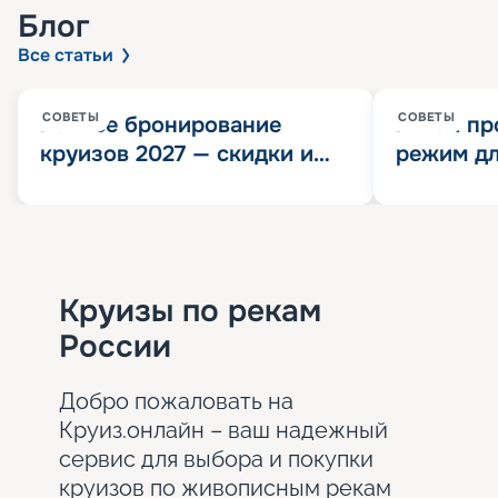
Блог
Все статьи
СОВЕТЫ
СОВЕТЫ
Раннее бронирование
Китай пр
круизов 2027 — скидки и
режим дл
розыгрыш 100 000
конца 202
Круизных миль
значит?
Круизы по рекам
России
Добро пожаловать на
Круиз.онлайн – ваш надежный
сервис для выбора и покупки
круизов по живописным рекам