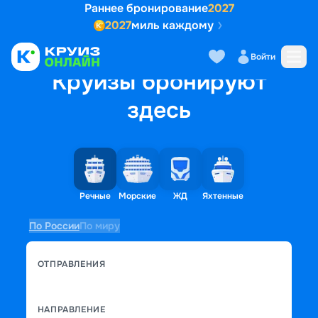
Раннее бронирование
2027
2027
миль каждому
Войти
Круизы бронируют
здесь
Речные
Морские
ЖД
Яхтенные
По России
По миру
ОТПРАВЛЕНИЯ
НАПРАВЛЕНИЕ