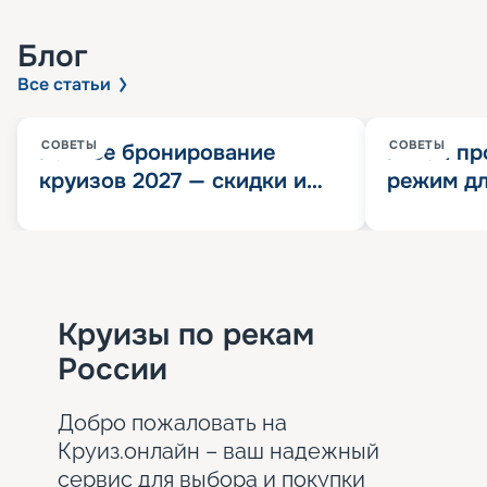
Блог
Все статьи
СОВЕТЫ
СОВЕТЫ
Раннее бронирование
Китай пр
круизов 2027 — скидки и
режим дл
розыгрыш 100 000
конца 202
Круизных миль
значит?
Круизы по рекам
России
Добро пожаловать на
Круиз.онлайн – ваш надежный
сервис для выбора и покупки