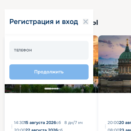
Популярные круизы
Регистрация и вход
Спецпредложение - 10%
ТЕЛЕФОН
Продолжить
14:30
15 августа 2026
сб
8
дн
/
7
нч
20:00
20 ав
20:00
22 августа 2026
сб
08:00
23 ав