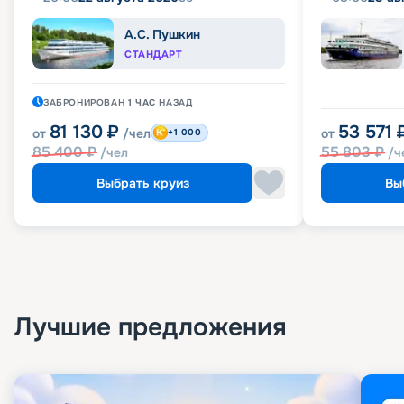
А.С. Пушкин
СТАНДАРТ
ЗАБРОНИРОВАН
1 ЧАС
НАЗАД
81 130
₽
53 571
от
/чел
от
+1 000
85 400
₽
55 803
₽
/чел
/ч
Выбрать круиз
Вы
Лучшие предложения