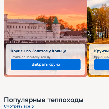
Круизы по Золотому Кольцу
Круизы
Круизы по Золотому Кольцу
Круизы на
Выбрать круиз
Популярные
теплоходы
Смотреть все