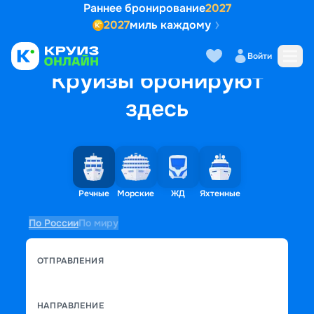
Раннее бронирование
2027
2027
миль каждому
Войти
Круизы бронируют
здесь
Речные
Морские
ЖД
Яхтенные
По России
По миру
ОТПРАВЛЕНИЯ
НАПРАВЛЕНИЕ