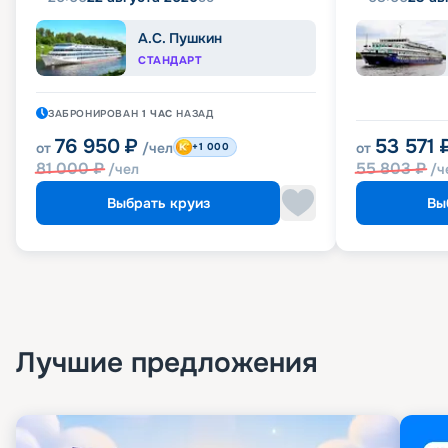
А.С. Пушкин
СТАНДАРТ
ЗАБРОНИРОВАН
1 ЧАС
НАЗАД
76 950
₽
53 571
от
/чел
от
+1 000
81 000
₽
55 803
₽
/чел
/ч
Выбрать круиз
Вы
Лучшие предложения