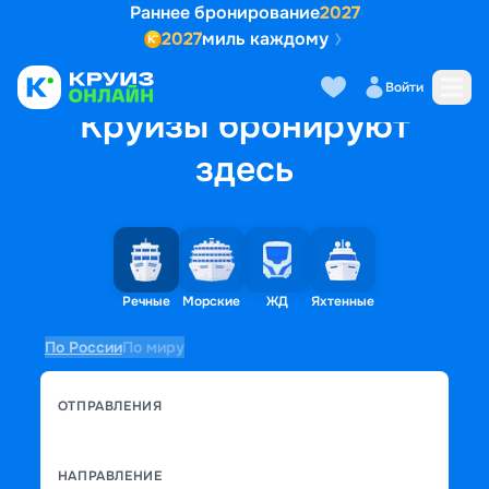
Раннее бронирование
2027
2027
миль каждому
Войти
Круизы бронируют
здесь
Речные
Морские
ЖД
Яхтенные
По России
По миру
ОТПРАВЛЕНИЯ
НАПРАВЛЕНИЕ