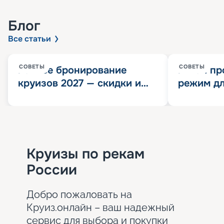
Блог
Все статьи
СОВЕТЫ
СОВЕТЫ
Раннее бронирование
Китай пр
круизов 2027 — скидки и
режим дл
розыгрыш 100 000
конца 202
Круизных миль
значит?
Круизы по рекам
России
Добро пожаловать на
Круиз.онлайн – ваш надежный
сервис для выбора и покупки