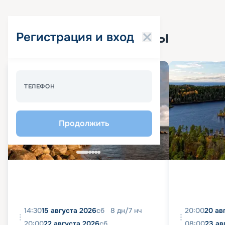
Популярные круизы
Регистрация и вход
Спецпредложение - 10%
ТЕЛЕФОН
Продолжить
14:30
15 августа 2026
сб
8
дн
/
7
нч
20:00
20 ав
20:00
22 августа 2026
сб
08:00
23 ав