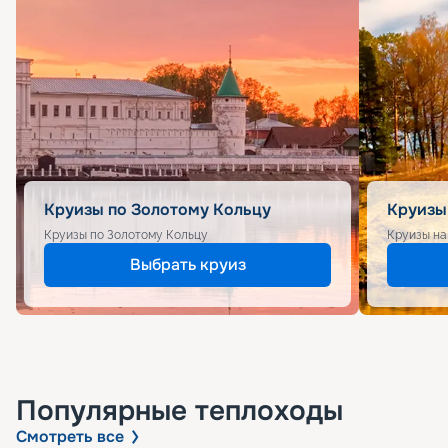
Круизы по Золотому Кольцу
Круизы
Круизы по Золотому Кольцу
Круизы на
Выбрать круиз
Популярные
теплоходы
Смотреть все