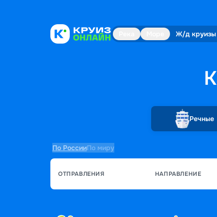
Река
Море
Ж/д круизы
К
Речные
По России
По миру
ОТПРАВЛЕНИЯ
НАПРАВЛЕНИЕ