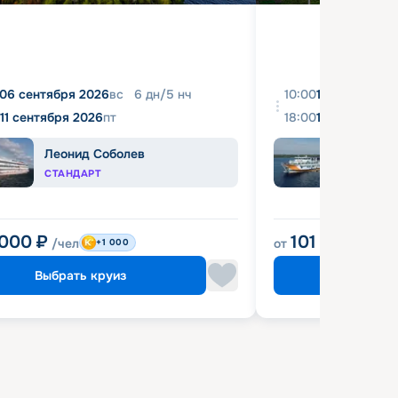
06 сентября 2026
вс
6
дн
/
5
нч
10:00
10 августа 2
11 сентября 2026
пт
18:00
16 августа 2
Леонид Соболев
Прин
СТАНДАРТ
КОМФ
 000
₽
101 900
₽
/чел
от
/че
+1 000
Выбрать круиз
Выбрат