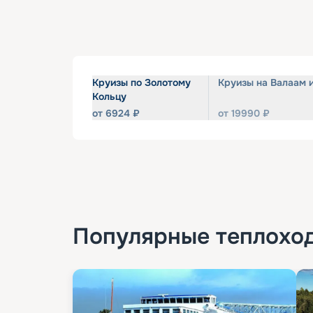
Круизы по Золотому
Круизы на Валаам 
Кольцу
от
6924
₽
от
19990
₽
Популярные
теплохо