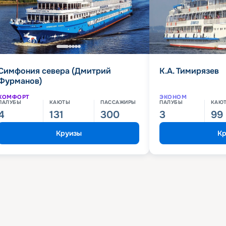
Симфония севера (Дмитрий
К.А. Тимирязев
Фурманов)
КОМФОРТ
ЭКОНОМ
ПАЛУБЫ
КАЮТЫ
ПАССАЖИРЫ
ПАЛУБЫ
КАЮ
4
131
300
3
99
Круизы
Кр