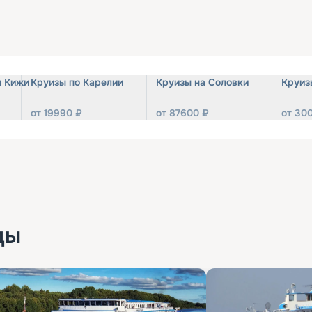
и Кижи
Круизы по Карелии
Круизы на Соловки
Круиз
от
19990
₽
от
87600
₽
от
30
ды