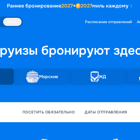
Раннее бронирование
2027
+
2027
миль каждому
Яхты
Расписание отправлений
А
руизы бронируют
зде
Морские
ЖД
ПОСЕТИТЬ ОБЯЗАТЕЛЬНО
ДАТЫ ОТПРАВЛЕНИЯ