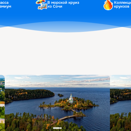
ласса
В морской круиз
Коллекц
ремиум
из Сочи
круизов