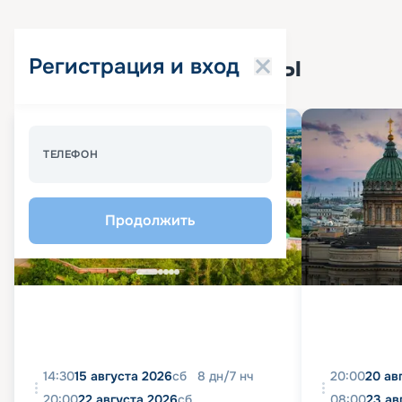
Популярные круизы
Регистрация и вход
Спецпредложение - 10%
ТЕЛЕФОН
Продолжить
14:30
15 августа 2026
сб
8
дн
/
7
нч
20:00
20 ав
20:00
22 августа 2026
сб
08:00
23 ав