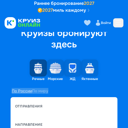
Раннее бронирование
2027
2027
миль каждому
Войти
Круизы бронируют
здесь
Речные
Морские
ЖД
Яхтенные
По России
По миру
ОТПРАВЛЕНИЯ
НАПРАВЛЕНИЕ