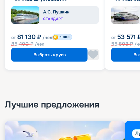
А.С. Пушкин
СТАНДАРТ
81 130
₽
53 571
от
/чел
от
+1 000
85 400
₽
55 803
₽
/чел
/ч
Выбрать круиз
Вы
Лучшие предложения