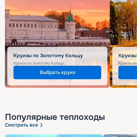
Круизы по Золотому Кольцу
Круизы
Круизы по Золотому Кольцу
Круизы на
Выбрать круиз
Популярные
теплоходы
Смотреть все