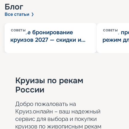
Блог
Все статьи
СОВЕТЫ
СОВЕТЫ
Раннее бронирование
Китай пр
круизов 2027 — скидки и
режим дл
розыгрыш 100 000
конца 202
Круизных миль
значит?
Круизы по рекам
России
Добро пожаловать на
Круиз.онлайн – ваш надежный
сервис для выбора и покупки
круизов по живописным рекам