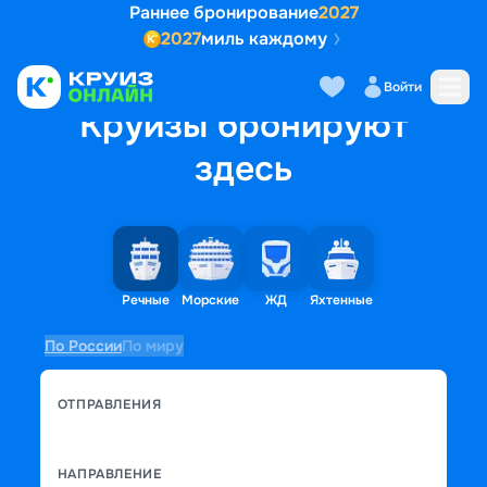
Раннее бронирование
2027
2027
миль каждому
Войти
Круизы бронируют
здесь
Речные
Морские
ЖД
Яхтенные
По России
По миру
ОТПРАВЛЕНИЯ
НАПРАВЛЕНИЕ