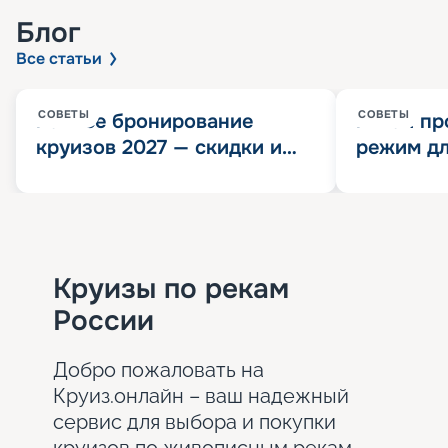
Блог
Все статьи
СОВЕТЫ
СОВЕТЫ
Раннее бронирование
Китай пр
круизов 2027 — скидки и
режим дл
розыгрыш 100 000
конца 202
Круизных миль
значит?
Круизы по рекам
России
Добро пожаловать на
Круиз.онлайн – ваш надежный
сервис для выбора и покупки