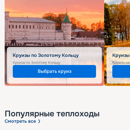
Круизы по Золотому Кольцу
Круизы
Круизы по Золотому Кольцу
Круизы на
Выбрать круиз
Популярные
теплоходы
Смотреть все