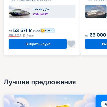
Тихий Дон
КОМФОРТ
53 571
₽
от
/чел
+1 000
66 000
55 803
₽
от
/чел
Выбрать круиз
Вы
Лучшие предложения