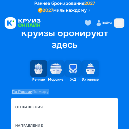
Раннее бронирование
2027
2027
миль каждому
Войти
Круизы бронируют
здесь
Речные
Морские
ЖД
Яхтенные
По России
По миру
ОТПРАВЛЕНИЯ
НАПРАВЛЕНИЕ