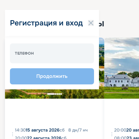
Популярные круизы
Регистрация и вход
Спецпредложение - 10%
ТЕЛЕФОН
Продолжить
14:30
15 августа 2026
сб
8
дн
/
7
нч
20:00
20 ав
20:00
22 августа 2026
сб
08:00
23 ав