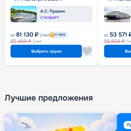
А.С. Пушкин
СТАНДАРТ
81 130
₽
53 571
от
/чел
от
+1 000
85 400
₽
55 803
₽
/чел
/ч
Выбрать круиз
Вы
Лучшие предложения