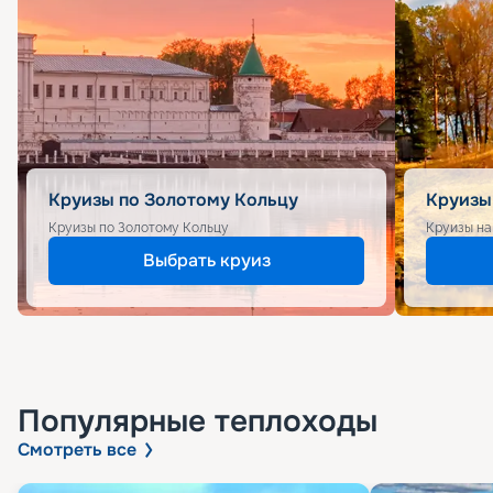
Круизы по Золотому Кольцу
Круизы
Круизы по Золотому Кольцу
Круизы на
Выбрать круиз
Популярные
теплоходы
Смотреть все