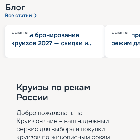
Блог
Все статьи
СОВЕТЫ
СОВЕТЫ
Раннее бронирование
Китай пр
круизов 2027 — скидки и
режим дл
розыгрыш 100 000
конца 202
Круизных миль
значит?
Круизы по рекам
России
Добро пожаловать на
Круиз.онлайн – ваш надежный
сервис для выбора и покупки
круизов по живописным рекам