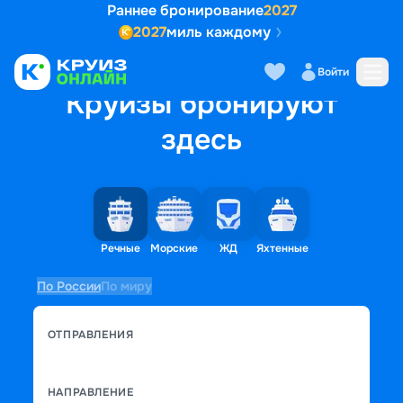
Раннее бронирование
2027
2027
миль каждому
Войти
Круизы бронируют
здесь
Речные
Морские
ЖД
Яхтенные
По России
По миру
ОТПРАВЛЕНИЯ
НАПРАВЛЕНИЕ