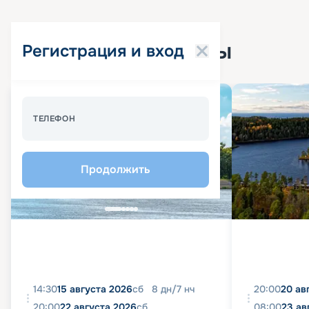
Популярные круизы
Регистрация и вход
Спецпредложение - 10%
ТЕЛЕФОН
Продолжить
14:30
15 августа 2026
сб
8
дн
/
7
нч
20:00
20 ав
20:00
22 августа 2026
сб
08:00
23 ав