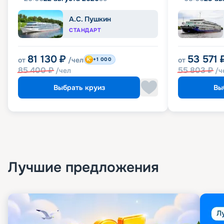
А.С. Пушкин
СТАНДАРТ
81 130
₽
53 571
от
/чел
от
+1 000
85 400
₽
55 803
₽
/чел
/ч
Выбрать круиз
Вы
Лучшие предложения