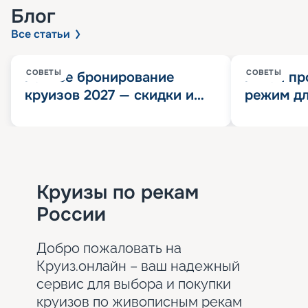
Блог
Все статьи
СОВЕТЫ
СОВЕТЫ
Раннее бронирование
Китай пр
круизов 2027 — скидки и
режим дл
розыгрыш 100 000
конца 202
Круизных миль
значит?
Круизы по рекам
России
Добро пожаловать на
Круиз.онлайн – ваш надежный
сервис для выбора и покупки
круизов по живописным рекам