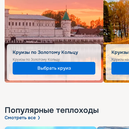
Круизы по Золотому Кольцу
Круизы
Круизы по Золотому Кольцу
Круизы на
Выбрать круиз
Популярные
теплоходы
Смотреть все