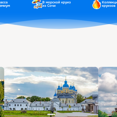
ласса
В морской круиз
Коллекц
ремиум
из Сочи
круизов