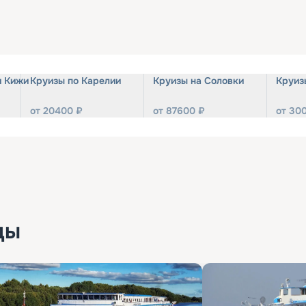
и Кижи
Круизы по Карелии
Круизы на Соловки
Круиз
от
20400
₽
от
87600
₽
от
30
ды