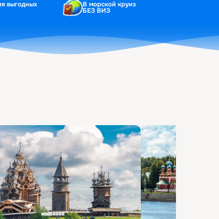
ия выгодных
В морской круиз
БЕЗ ВИЗ