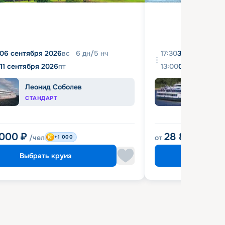
06 сентября 2026
вс
6
дн
/
5
нч
17:30
31 августа 20
11 сентября 2026
пт
13:00
04 сентября 
Леонид Соболев
Башк
СТАНДАРТ
ЭКОН
 000
₽
28 800
₽
/чел
от
/чел
+1 000
Выбрать круиз
Выбрат