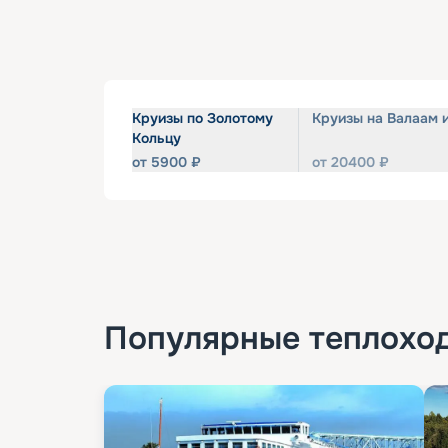
Круизы по Золотому
Круизы на Валаам 
Кольцу
от
5900
₽
от
20400
₽
Популярные
теплохо