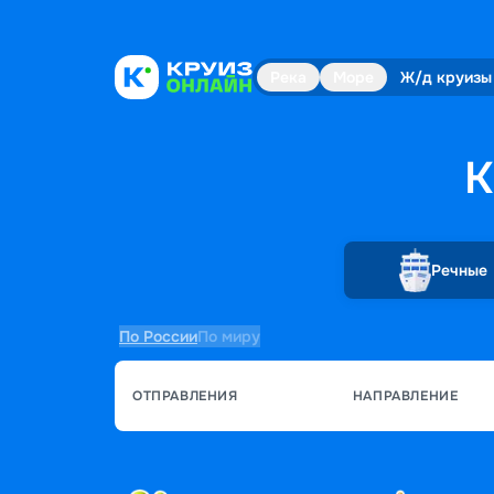
Река
Море
Ж/д круизы
К
Речные
По России
По миру
ОТПРАВЛЕНИЯ
НАПРАВЛЕНИЕ