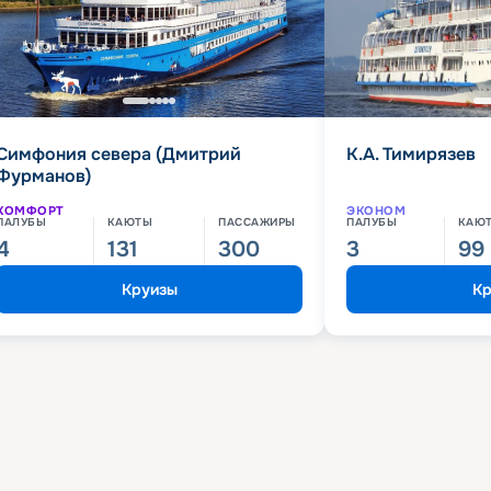
Симфония севера (Дмитрий
К.А. Тимирязев
Фурманов)
КОМФОРТ
ЭКОНОМ
ПАЛУБЫ
КАЮТЫ
ПАССАЖИРЫ
ПАЛУБЫ
КАЮ
4
131
300
3
99
Круизы
Кр