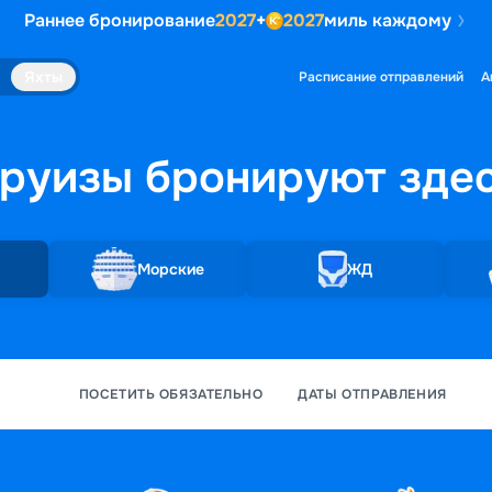
Раннее бронирование
2027
+
2027
миль каждому
Яхты
Расписание отправлений
А
руизы бронируют
зде
Морские
ЖД
ПОСЕТИТЬ ОБЯЗАТЕЛЬНО
ДАТЫ ОТПРАВЛЕНИЯ