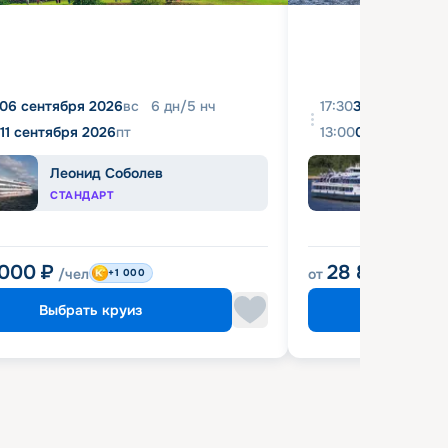
06 сентября 2026
вс
6
дн
/
5
нч
17:30
31 августа 20
11 сентября 2026
пт
13:00
04 сентября 
Леонид Соболев
Башк
СТАНДАРТ
ЭКОН
 000
₽
28 800
₽
/чел
от
/чел
+1 000
Выбрать круиз
Выбрат