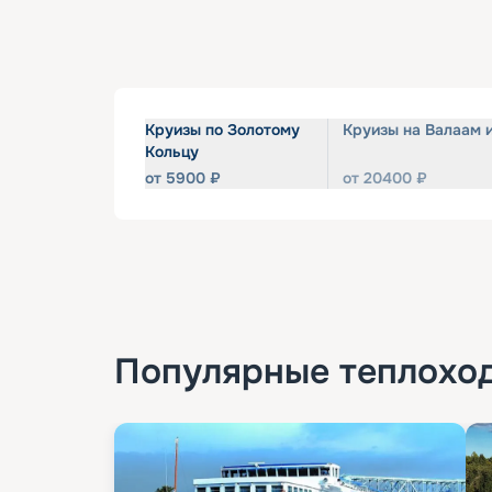
Круизы по Золотому
Круизы на Валаам 
Кольцу
от
5900
₽
от
20400
₽
Популярные
теплохо