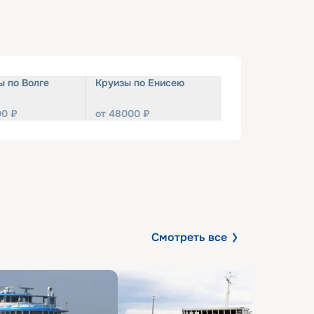
ы по Волге
Круизы по Енисею
00
₽
от
48000
₽
Смотреть все