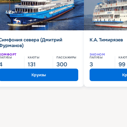
Симфония севера (Дмитрий
К.А. Тимирязев
Фурманов)
КОМФОРТ
ЭКОНОМ
ПАЛУБЫ
КАЮТЫ
ПАССАЖИРЫ
ПАЛУБЫ
КАЮ
4
131
300
3
99
Круизы
Кр