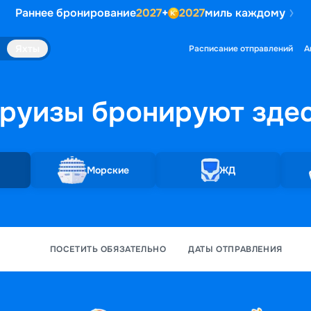
Раннее бронирование
2027
+
2027
миль каждому
Яхты
Расписание отправлений
А
руизы бронируют
зде
Морские
ЖД
ПОСЕТИТЬ ОБЯЗАТЕЛЬНО
ДАТЫ ОТПРАВЛЕНИЯ