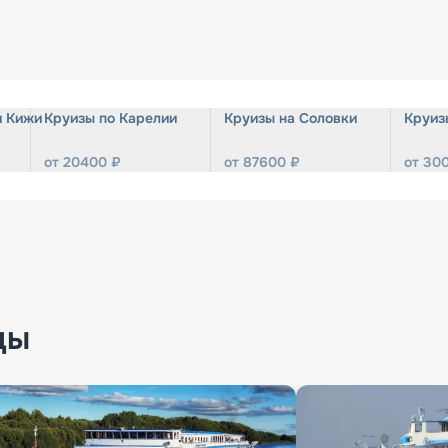
и Кижи
Круизы по Карелии
Круизы на Соловки
Круиз
от
20400
₽
от
87600
₽
от
30
ды