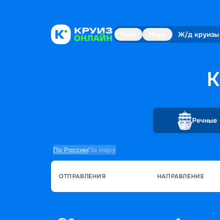
Река
Море
Ж/д круизы
К
Речные
По России
По миру
ОТПРАВЛЕНИЯ
НАПРАВЛЕНИЕ