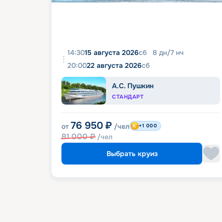
14:30
15 августа 2026
сб
8
дн
/
7
нч
20:00
22 августа 2026
сб
А.С. Пушкин
СТАНДАРТ
76 950
₽
от
/чел
+1 000
81 000
₽
/чел
Выбрать круиз