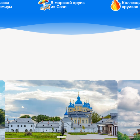
ласса
В морской круиз
Коллекц
ремиум
из Сочи
круизов