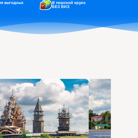
ия выгодных
В морской круиз
БЕЗ ВИЗ