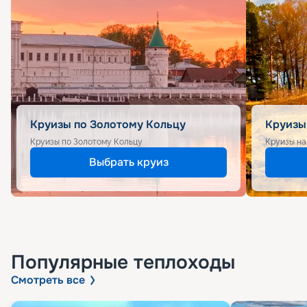
Круизы по Золотому Кольцу
Круизы
Круизы по Золотому Кольцу
Круизы на
Выбрать круиз
Популярные
теплоходы
Смотреть все