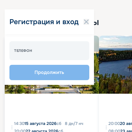
Популярные круизы
Регистрация и вход
Спецпредложение - 10%
ТЕЛЕФОН
Продолжить
14:30
15 августа 2026
сб
8
дн
/
7
нч
20:00
20 ав
20:00
22 августа 2026
сб
08:00
23 ав