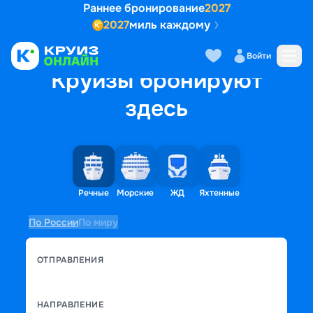
Раннее бронирование
2027
2027
миль каждому
Войти
Круизы бронируют
здесь
Речные
Морские
ЖД
Яхтенные
По России
По миру
ОТПРАВЛЕНИЯ
НАПРАВЛЕНИЕ