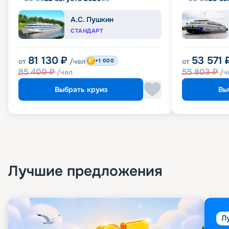
А.С. Пушкин
СТАНДАРТ
81 130
₽
53 571
от
/чел
от
+1 000
85 400
₽
55 803
₽
/чел
/ч
Выбрать круиз
Вы
Лучшие предложения