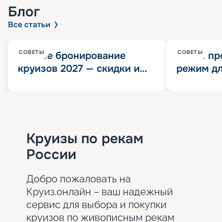
Блог
Все статьи
СОВЕТЫ
СОВЕТЫ
Раннее бронирование
Китай пр
круизов 2027 — скидки и
режим дл
розыгрыш 100 000
конца 202
Круизных миль
значит?
Круизы по рекам
России
Добро пожаловать на
Круиз.онлайн – ваш надежный
сервис для выбора и покупки
круизов по живописным рекам