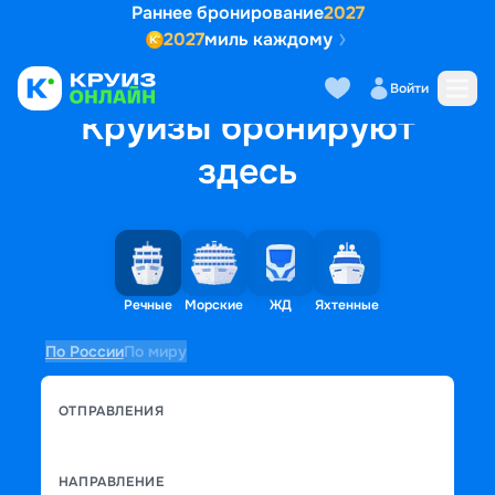
Раннее бронирование
2027
2027
миль каждому
Войти
Круизы бронируют
здесь
Речные
Морские
ЖД
Яхтенные
По России
По миру
ОТПРАВЛЕНИЯ
НАПРАВЛЕНИЕ