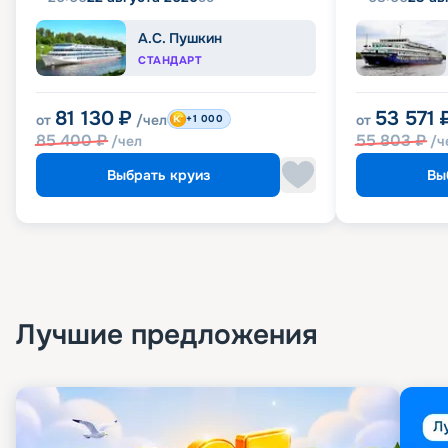
А.С. Пушкин
СТАНДАРТ
81 130
₽
53 571
от
/чел
от
+1 000
85 400
₽
55 803
₽
/чел
/ч
Выбрать круиз
Вы
Лучшие предложения