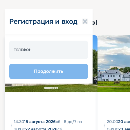
Популярные круизы
Регистрация и вход
Спецпредложение - 10%
ТЕЛЕФОН
Продолжить
14:30
15 августа 2026
сб
8
дн
/
7
нч
20:00
20 ав
20:00
22 августа 2026
сб
08:00
23 ав