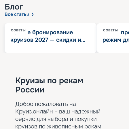
Блог
Все статьи
СОВЕТЫ
СОВЕТЫ
Раннее бронирование
Китай пр
круизов 2027 — скидки и
режим дл
розыгрыш 100 000
конца 202
Круизных миль
значит?
Круизы по рекам
России
Добро пожаловать на
Круиз.онлайн – ваш надежный
сервис для выбора и покупки
круизов по живописным рекам