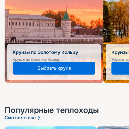
Круизы по Золотому Кольцу
Круизы
Круизы по Золотому Кольцу
Круизы на
Выбрать круиз
Популярные
теплоходы
Смотреть все