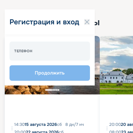
Популярные круизы
Регистрация и вход
Спецпредложение - 10%
ТЕЛЕФОН
Продолжить
14:30
15 августа 2026
сб
8
дн
/
7
нч
20:00
20 ав
20:00
22 августа 2026
сб
08:00
23 ав