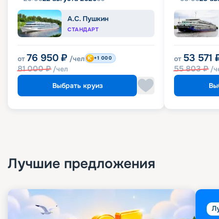
А.С. Пушкин
СТАНДАРТ
76 950
₽
53 571
от
/чел
от
+1 000
81 000
₽
55 803
₽
/чел
/ч
Выбрать круиз
Вы
Лучшие предложения