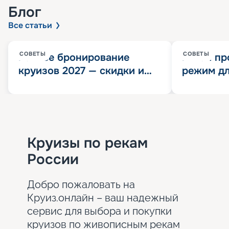
Блог
Все статьи
СОВЕТЫ
СОВЕТЫ
Раннее бронирование
Китай пр
круизов 2027 — скидки и
режим дл
розыгрыш 100 000
конца 202
Круизных миль
значит?
Круизы по рекам
России
Добро пожаловать на
Круиз.онлайн – ваш надежный
сервис для выбора и покупки
круизов по живописным рекам