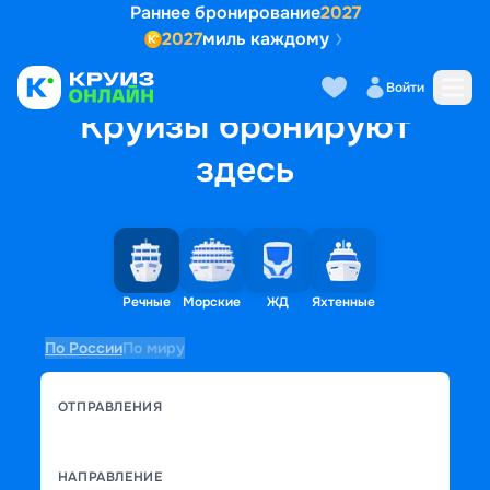
Раннее бронирование
2027
2027
миль каждому
Войти
Круизы бронируют
здесь
Речные
Морские
ЖД
Яхтенные
По России
По миру
ОТПРАВЛЕНИЯ
НАПРАВЛЕНИЕ