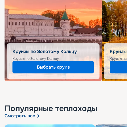
Круизы по Золотому Кольцу
Круизы
Круизы по Золотому Кольцу
Круизы на
Выбрать круиз
Популярные
теплоходы
Смотреть все