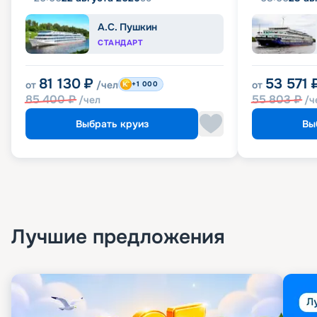
А.С. Пушкин
СТАНДАРТ
81 130
₽
53 571
от
/чел
от
+1 000
85 400
₽
55 803
₽
/чел
/ч
Выбрать круиз
Вы
Лучшие предложения