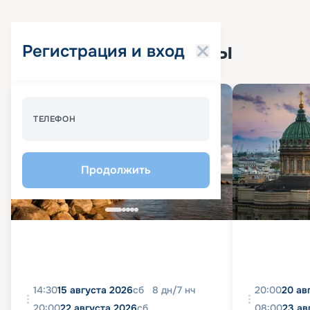
Популярные круизы
Регистрация и вход
Спецпредложение - 10%
ТЕЛЕФОН
Продолжить
14:30
15 августа 2026
сб
8
дн
/
7
нч
20:00
20 ав
20:00
22 августа 2026
сб
08:00
23 ав