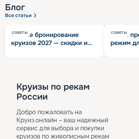
Блог
Все статьи
СОВЕТЫ
СОВЕТЫ
Раннее бронирование
Китай пр
круизов 2027 — скидки и
режим дл
розыгрыш 100 000
конца 202
Круизных миль
значит?
Круизы по рекам
России
Добро пожаловать на
Круиз.онлайн – ваш надежный
сервис для выбора и покупки
круизов по живописным рекам