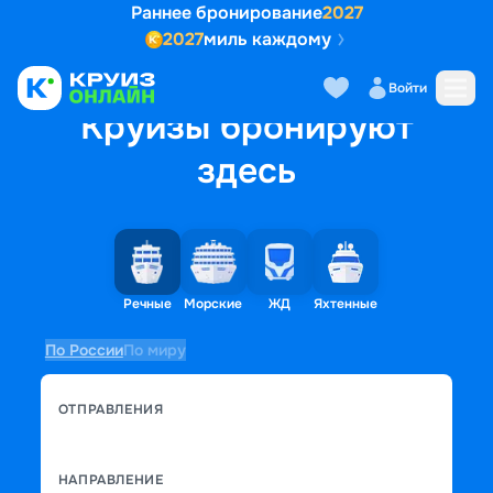
Раннее бронирование
2027
2027
миль каждому
Войти
Круизы бронируют
здесь
Речные
Морские
ЖД
Яхтенные
По России
По миру
ОТПРАВЛЕНИЯ
НАПРАВЛЕНИЕ