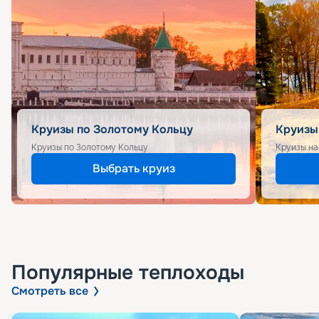
Круизы по Золотому Кольцу
Круизы
Круизы по Золотому Кольцу
Круизы на
Выбрать круиз
Популярные
теплоходы
Смотреть все