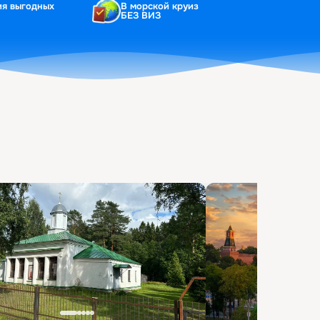
ия выгодных
В морской круиз
БЕЗ ВИЗ