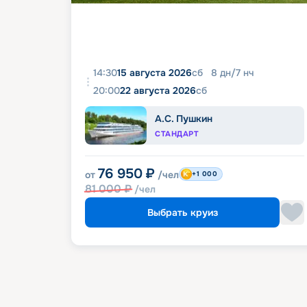
14:30
15 августа 2026
сб
8
дн
/
7
нч
20:00
22 августа 2026
сб
А.С. Пушкин
СТАНДАРТ
76 950
₽
от
/чел
+1 000
81 000
₽
/чел
Выбрать круиз