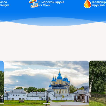
ласса
В морской круиз
Коллекц
ремиум
из Сочи
круизов