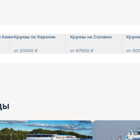
и Кижи
Круизы по Карелии
Круизы на Соловки
Круиз
от
20400
₽
от
87600
₽
от
30
ды