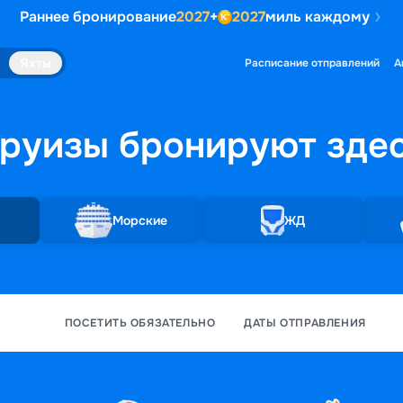
Раннее бронирование
2027
+
2027
миль каждому
Яхты
Расписание отправлений
А
руизы бронируют
зде
Морские
ЖД
ПОСЕТИТЬ ОБЯЗАТЕЛЬНО
ДАТЫ ОТПРАВЛЕНИЯ