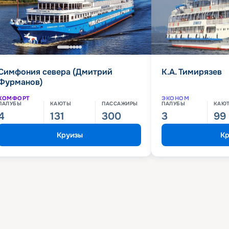
Симфония севера (Дмитрий
К.А. Тимирязев
Фурманов)
КОМФОРТ
ЭКОНОМ
ПАЛУБЫ
КАЮТЫ
ПАССАЖИРЫ
ПАЛУБЫ
КАЮ
4
131
300
3
99
Круизы
Кр