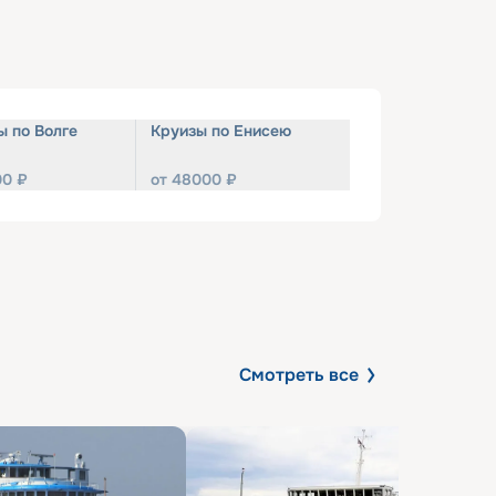
ы по Волге
Круизы по Енисею
00
₽
от
48000
₽
Смотреть все