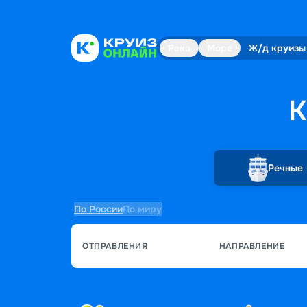
Река
Море
Ж/д круизы
К
Речные
По России
По миру
ОТПРАВЛЕНИЯ
НАПРАВЛЕНИЕ