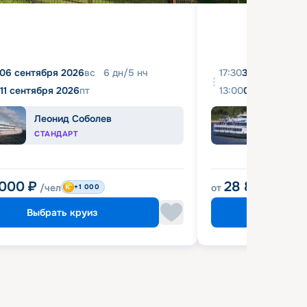
06 сентября 2026
вс
6
дн
/
5
нч
17:30
31 августа 20
11 сентября 2026
пт
13:00
04 сентября 
Леонид Соболев
Башк
СТАНДАРТ
ЭКОН
 000
₽
28 800
₽
/чел
от
/чел
+1 000
Выбрать круиз
Выбрат