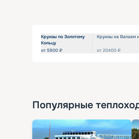
Круизы по Золотому
Круизы на Валаам 
Кольцу
от
5900
₽
от
20400
₽
Популярные
теплохо