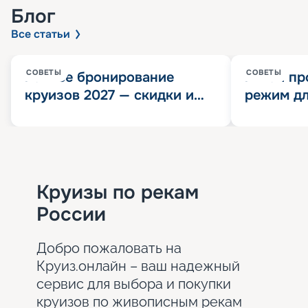
Блог
Все статьи
СОВЕТЫ
СОВЕТЫ
Раннее бронирование
Китай пр
круизов 2027 — скидки и
режим дл
розыгрыш 100 000
конца 202
Круизных миль
значит?
Круизы по рекам
России
Добро пожаловать на
Круиз.онлайн – ваш надежный
сервис для выбора и покупки
круизов по живописным рекам