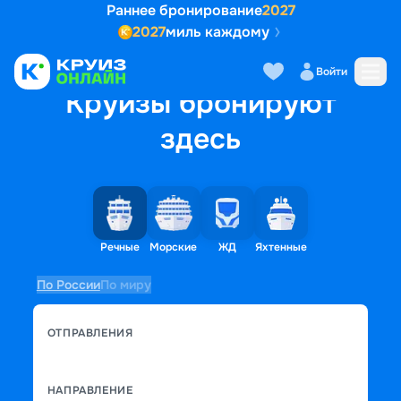
Раннее бронирование
2027
2027
миль каждому
Войти
Круизы бронируют
здесь
Речные
Морские
ЖД
Яхтенные
По России
По миру
ОТПРАВЛЕНИЯ
НАПРАВЛЕНИЕ