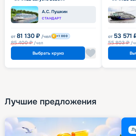
А.С. Пушкин
СТАНДАРТ
81 130
₽
53 571
от
/чел
от
+1 000
85 400
₽
55 803
₽
/чел
/ч
Выбрать круиз
Вы
Лучшие предложения