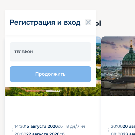
Популярные круизы
Регистрация и вход
Спецпредложение - 10%
ТЕЛЕФОН
Продолжить
14:30
15 августа 2026
сб
8
дн
/
7
нч
20:00
20 ав
20:00
22 августа 2026
сб
08:00
23 ав