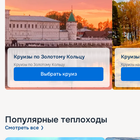
Круизы по Золотому Кольцу
Круизы
Круизы по Золотому Кольцу
Круизы на
Выбрать круиз
Популярные
теплоходы
Смотреть все