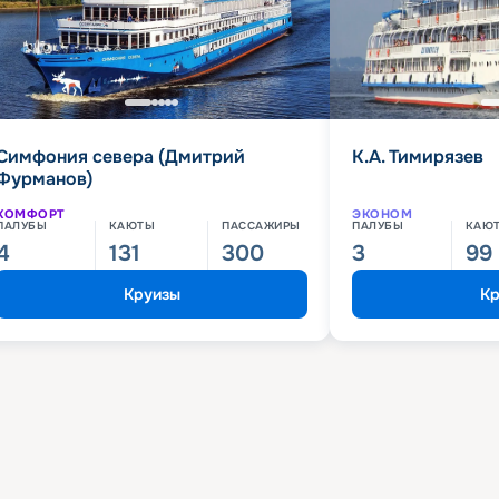
Симфония севера (Дмитрий
К.А. Тимирязев
Фурманов)
КОМФОРТ
ЭКОНОМ
ПАЛУБЫ
КАЮТЫ
ПАССАЖИРЫ
ПАЛУБЫ
КАЮ
4
131
300
3
99
Круизы
Кр