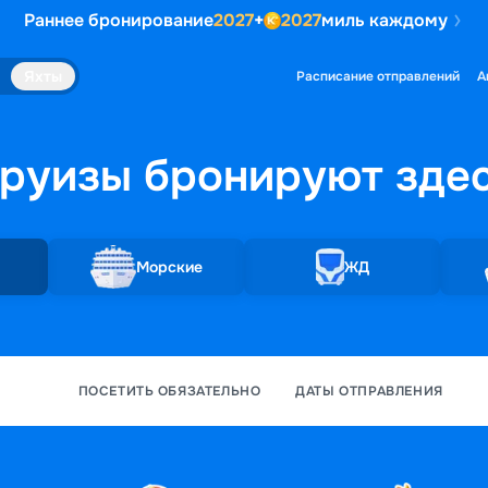
Раннее бронирование
2027
+
2027
миль каждому
Яхты
Расписание отправлений
А
руизы бронируют
зде
Морские
ЖД
ПОСЕТИТЬ ОБЯЗАТЕЛЬНО
ДАТЫ ОТПРАВЛЕНИЯ