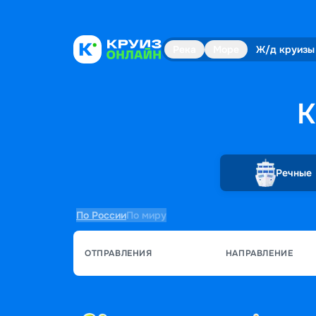
Река
Море
Ж/д круизы
К
Речные
По России
По миру
ОТПРАВЛЕНИЯ
НАПРАВЛЕНИЕ