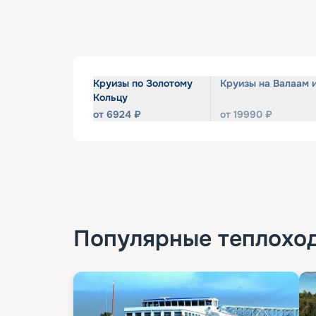
Круизы по Золотому
Круизы на Валаам 
Кольцу
от
6924
₽
от
19990
₽
Популярные
теплохо