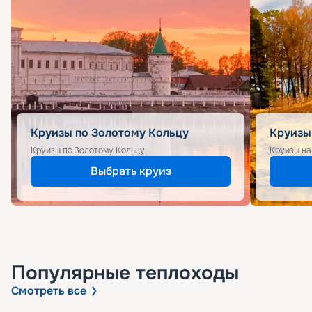
Круизы по Золотому Кольцу
Круизы
Круизы по Золотому Кольцу
Круизы на
Выбрать круиз
Популярные
теплоходы
Смотреть все