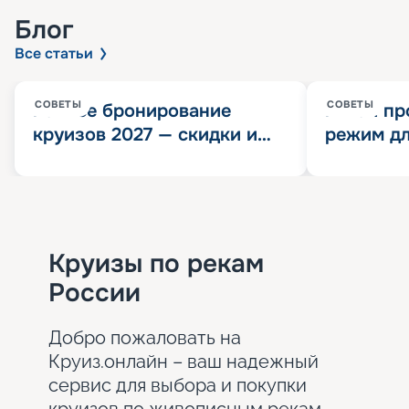
Блог
Все статьи
СОВЕТЫ
СОВЕТЫ
Раннее бронирование
Китай пр
круизов 2027 — скидки и
режим дл
розыгрыш 100 000
конца 202
Круизных миль
значит?
Круизы по рекам
России
Добро пожаловать на
Круиз.онлайн – ваш надежный
сервис для выбора и покупки