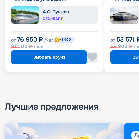
А.С. Пушкин
СТАНДАРТ
76 950
₽
53 571
от
/чел
от
+1 000
81 000
₽
55 803
₽
/чел
/ч
Выбрать круиз
Вы
Лучшие предложения