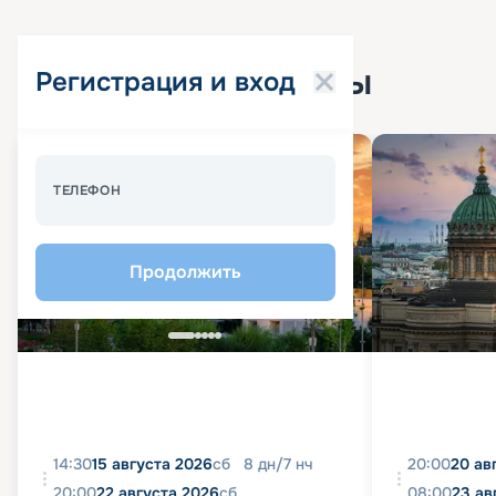
Популярные круизы
Регистрация и вход
Спецпредложение - 10%
ТЕЛЕФОН
Продолжить
14:30
15 августа 2026
сб
8
дн
/
7
нч
20:00
20 ав
20:00
22 августа 2026
сб
08:00
23 ав