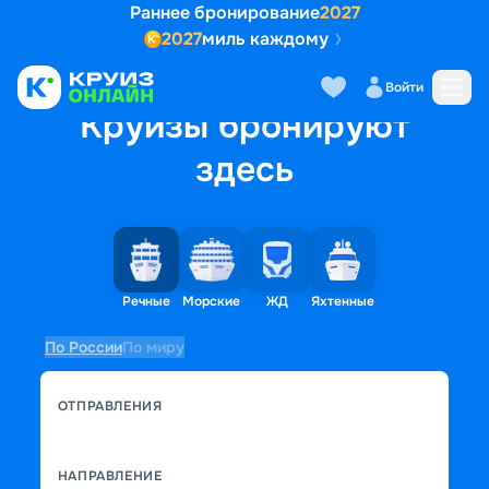
Раннее бронирование
2027
2027
миль каждому
Войти
Круизы бронируют
здесь
Речные
Морские
ЖД
Яхтенные
По России
По миру
ОТПРАВЛЕНИЯ
НАПРАВЛЕНИЕ