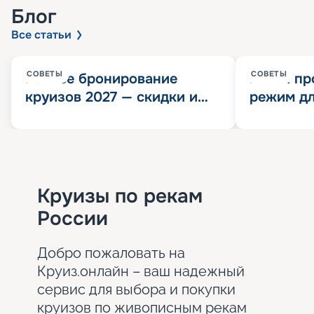
Блог
Все статьи
СОВЕТЫ
СОВЕТЫ
Раннее бронирование
Китай пр
круизов 2027 — скидки и
режим дл
розыгрыш 100 000
конца 202
Круизных миль
значит?
Круизы по рекам
России
Добро пожаловать на
Круиз.онлайн – ваш надежный
сервис для выбора и покупки
круизов по живописным рекам