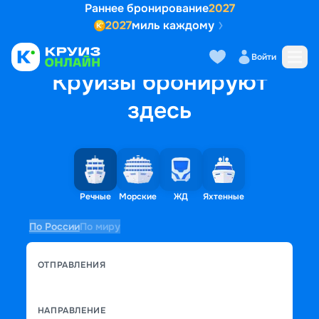
Раннее бронирование
2027
2027
миль каждому
Войти
Круизы бронируют
здесь
Речные
Морские
ЖД
Яхтенные
По России
По миру
ОТПРАВЛЕНИЯ
НАПРАВЛЕНИЕ