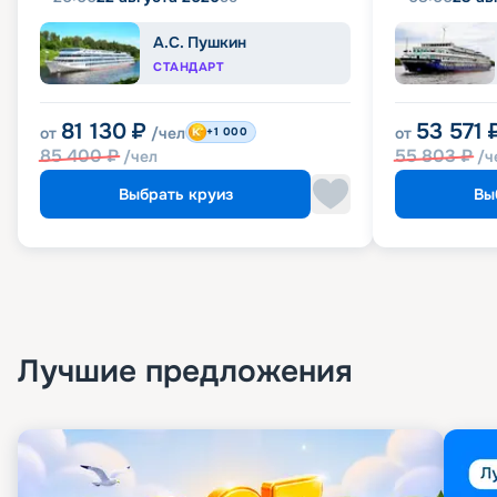
А.С. Пушкин
СТАНДАРТ
81 130
₽
53 571
от
/чел
от
+1 000
85 400
₽
55 803
₽
/чел
/ч
Выбрать круиз
Вы
Лучшие предложения