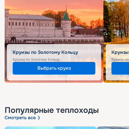
Круизы по Золотому Кольцу
Круизы
Круизы по Золотому Кольцу
Круизы на
Выбрать круиз
Популярные
теплоходы
Смотреть все