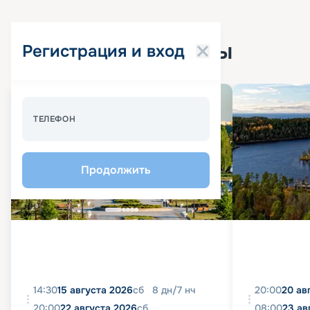
Популярные круизы
Регистрация и вход
Спецпредложение - 10%
ТЕЛЕФОН
Продолжить
14:30
15 августа 2026
сб
8
дн
/
7
нч
20:00
20 ав
20:00
22 августа 2026
сб
08:00
23 ав