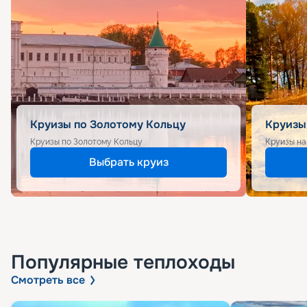
Круизы по Золотому Кольцу
Круизы
Круизы по Золотому Кольцу
Круизы на
Выбрать круиз
Популярные
теплоходы
Смотреть все