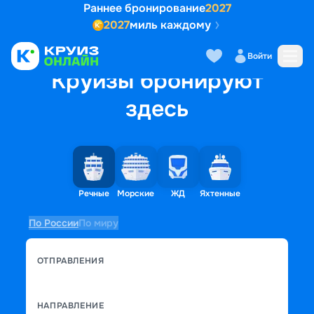
Раннее бронирование
2027
2027
миль каждому
Войти
Круизы бронируют
здесь
Речные
Морские
ЖД
Яхтенные
По России
По миру
ОТПРАВЛЕНИЯ
НАПРАВЛЕНИЕ