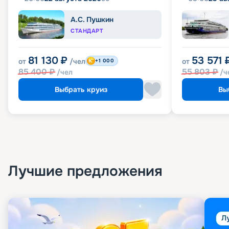
А.С. Пушкин
СТАНДАРТ
81 130
₽
53 571
от
/чел
от
+1 000
85 400
₽
55 803
₽
/чел
/ч
Выбрать круиз
Вы
Лучшие предложения