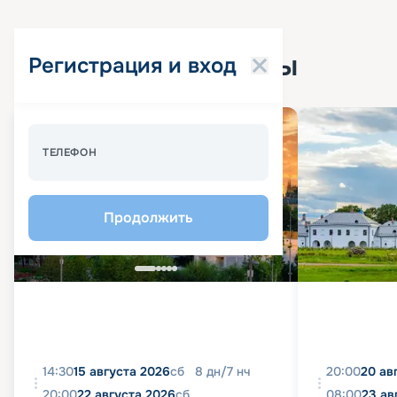
Популярные круизы
Регистрация и вход
Спецпредложение - 10%
ТЕЛЕФОН
Продолжить
14:30
15 августа 2026
сб
8
дн
/
7
нч
20:00
20 ав
20:00
22 августа 2026
сб
08:00
23 ав