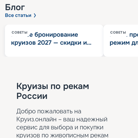
Блог
Все статьи
СОВЕТЫ
СОВЕТЫ
Раннее бронирование
Китай пр
круизов 2027 — скидки и
режим дл
розыгрыш 100 000
конца 202
Круизных миль
значит?
Круизы по рекам
России
Добро пожаловать на
Круиз.онлайн – ваш надежный
сервис для выбора и покупки
круизов по живописным рекам