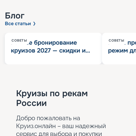
Блог
Все статьи
СОВЕТЫ
СОВЕТЫ
Раннее бронирование
Китай пр
круизов 2027 — скидки и
режим дл
розыгрыш 100 000
конца 202
Круизных миль
значит?
Круизы по рекам
России
Добро пожаловать на
Круиз.онлайн – ваш надежный
сервис для выбора и покупки