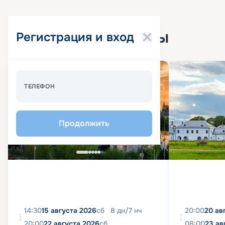
Популярные круизы
Регистрация и вход
Спецпредложение - 10%
ТЕЛЕФОН
Продолжить
14:30
15 августа 2026
сб
8
дн
/
7
нч
20:00
20 ав
20:00
22 августа 2026
сб
08:00
23 ав