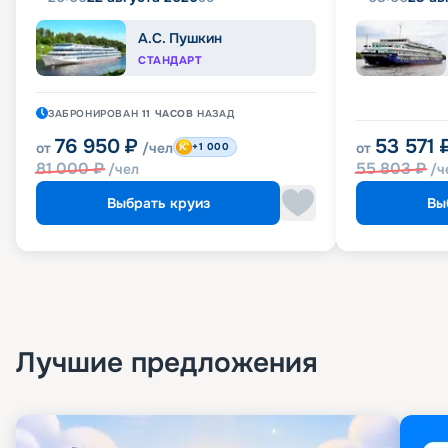
А.С. Пушкин
СТАНДАРТ
ЗАБРОНИРОВАН
11 ЧАСОВ
НАЗАД
76 950
₽
53 571
от
/чел
от
+1 000
81 000
₽
55 803
₽
/чел
/ч
Выбрать круиз
Вы
Лучшие предложения