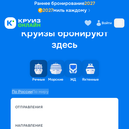
Раннее бронирование
2027
2027
миль каждому
Войти
Круизы бронируют
здесь
Речные
Морские
ЖД
Яхтенные
По России
По миру
ОТПРАВЛЕНИЯ
НАПРАВЛЕНИЕ