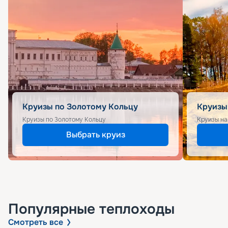
Круизы по Золотому Кольцу
Круизы
Круизы по Золотому Кольцу
Круизы на
Выбрать круиз
Популярные
теплоходы
Смотреть все