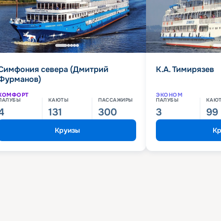
Симфония севера (Дмитрий
К.А. Тимирязев
Фурманов)
КОМФОРТ
ЭКОНОМ
ПАЛУБЫ
КАЮТЫ
ПАССАЖИРЫ
ПАЛУБЫ
КАЮ
4
131
300
3
99
Круизы
Кр