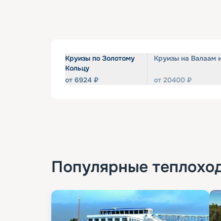
Круизы по Золотому
Круизы на Валаам 
Кольцу
от
6924
₽
от
20400
₽
Популярные
теплохо