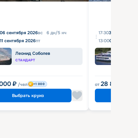
06 сентября 2026
вс
6
дн
/
5
нч
17:30
31 августа 20
11 сентября 2026
пт
13:00
04 сентября 
Леонид Соболев
Башк
СТАНДАРТ
ЭКОН
 000
₽
28 800
₽
/чел
от
/чел
+1 000
Выбрать круиз
Выбрат