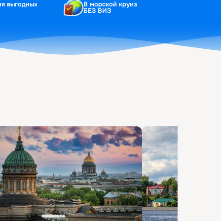
ия выгодных
В морской круиз
БЕЗ ВИЗ