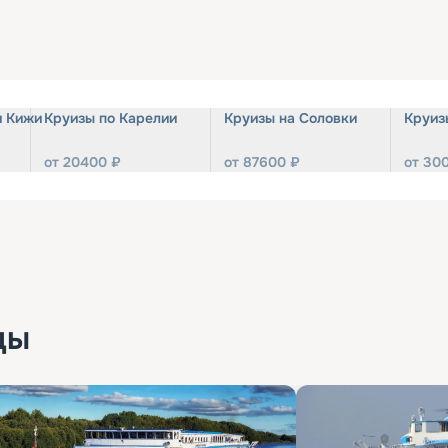
и Кижи
Круизы по Карелии
Круизы на Соловки
Круиз
от
20400
₽
от
87600
₽
от
30
ды