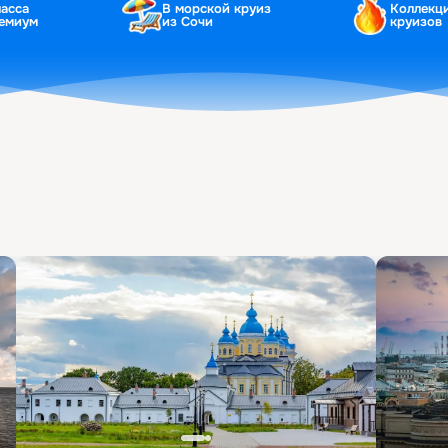
ласса
В морской круиз
Коллекц
ремиум
из Сочи
круизов