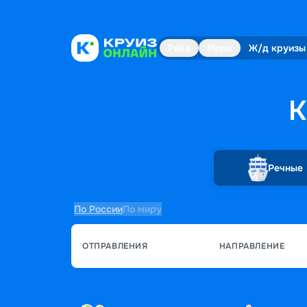
Река
Море
Ж/д круизы
К
Речные
По России
По миру
ОТПРАВЛЕНИЯ
НАПРАВЛЕНИЕ