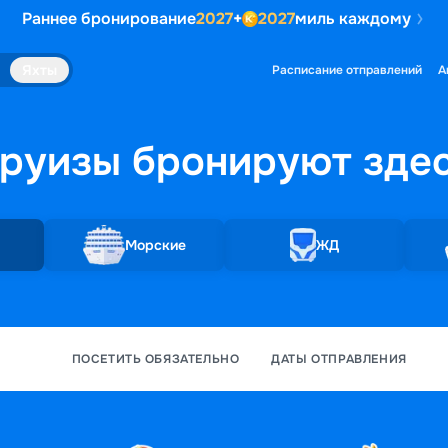
Раннее бронирование
2027
+
2027
миль каждому
Яхты
Расписание отправлений
А
руизы бронируют
зде
Морские
ЖД
ПОСЕТИТЬ ОБЯЗАТЕЛЬНО
ДАТЫ ОТПРАВЛЕНИЯ