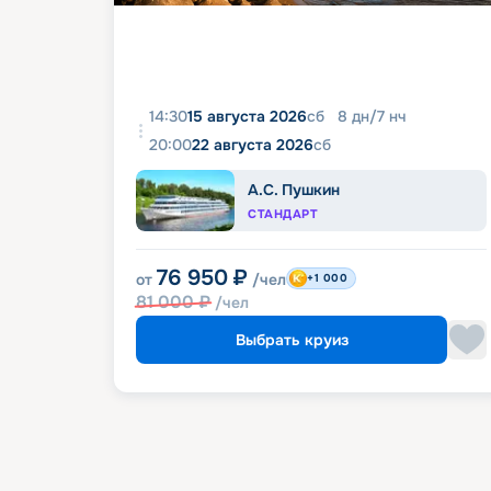
14:30
15 августа 2026
сб
8
дн
/
7
нч
20:00
22 августа 2026
сб
А.С. Пушкин
СТАНДАРТ
76 950
₽
от
/чел
+1 000
81 000
₽
/чел
Выбрать круиз