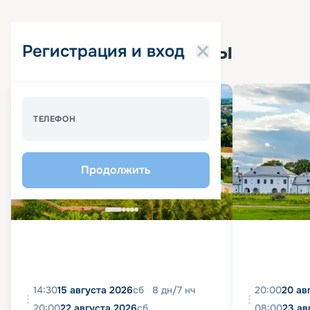
Популярные круизы
Регистрация и вход
Спецпредложение - 10%
ТЕЛЕФОН
Продолжить
14:30
15 августа 2026
сб
8
дн
/
7
нч
20:00
20 ав
20:00
22 августа 2026
сб
08:00
23 ав