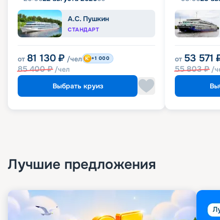
А.С. Пушкин
СТАНДАРТ
81 130
₽
53 571
от
/чел
от
+1 000
85 400
₽
55 803
₽
/чел
/ч
Выбрать круиз
Вы
Лучшие предложения