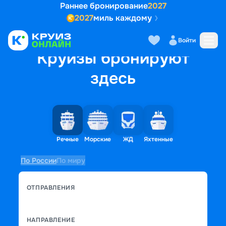
Раннее бронирование
2027
2027
миль каждому
Войти
Круизы бронируют
здесь
Речные
Морские
ЖД
Яхтенные
По России
По миру
ОТПРАВЛЕНИЯ
НАПРАВЛЕНИЕ