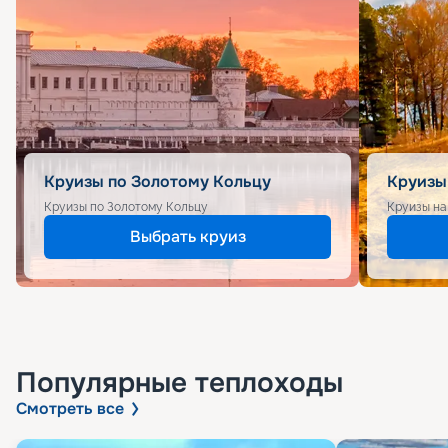
Круизы по Золотому Кольцу
Круизы
Круизы по Золотому Кольцу
Круизы на
Выбрать круиз
Популярные
теплоходы
Смотреть все