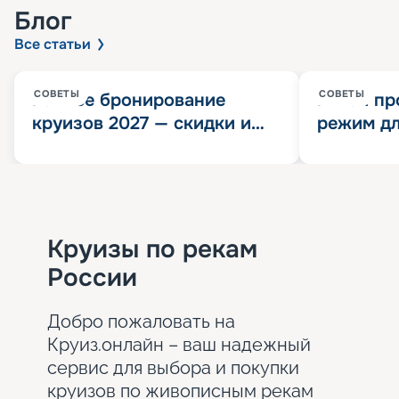
Блог
Все статьи
СОВЕТЫ
СОВЕТЫ
Раннее бронирование
Китай пр
круизов 2027 — скидки и
режим дл
розыгрыш 100 000
конца 202
Круизных миль
значит?
Круизы по рекам
России
Добро пожаловать на
Круиз.онлайн – ваш надежный
сервис для выбора и покупки
круизов по живописным рекам