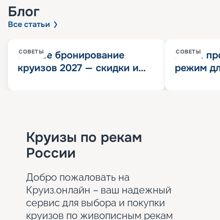
Блог
Все статьи
СОВЕТЫ
СОВЕТЫ
Раннее бронирование
Китай пр
круизов 2027 — скидки и
режим дл
розыгрыш 100 000
конца 202
Круизных миль
значит?
Круизы по рекам
России
Добро пожаловать на
Круиз.онлайн – ваш надежный
сервис для выбора и покупки
круизов по живописным рекам