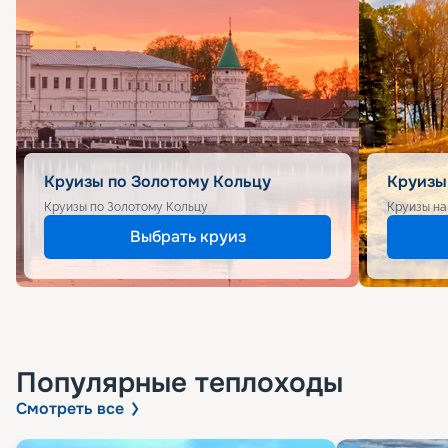
Круизы по Золотому Кольцу
Круизы
Круизы по Золотому Кольцу
Круизы на
Выбрать круиз
Популярные
теплоходы
Смотреть все