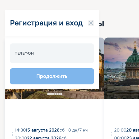
Популярные круизы
Регистрация и вход
Спецпредложение - 10%
ТЕЛЕФОН
Продолжить
14:30
15 августа 2026
сб
8
дн
/
7
нч
20:00
20 ав
20:00
22 августа 2026
сб
08:00
23 ав