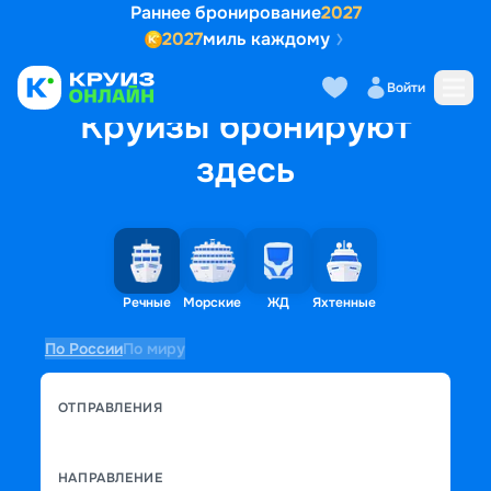
Раннее бронирование
2027
2027
миль каждому
Войти
Круизы бронируют
здесь
Речные
Морские
ЖД
Яхтенные
По России
По миру
ОТПРАВЛЕНИЯ
НАПРАВЛЕНИЕ