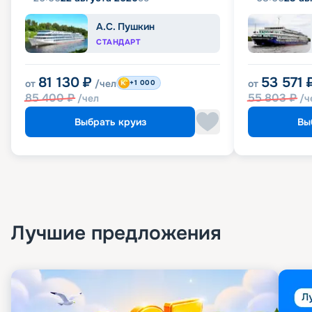
А.С. Пушкин
СТАНДАРТ
81 130
₽
53 571
от
/чел
от
+1 000
85 400
₽
55 803
₽
/чел
/ч
Выбрать круиз
Вы
Лучшие предложения