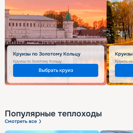
Круизы по Золотому Кольцу
Круизы
Круизы по Золотому Кольцу
Круизы на
Выбрать круиз
Популярные
теплоходы
Смотреть все