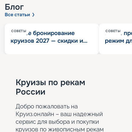
Блог
Все статьи
СОВЕТЫ
СОВЕТЫ
Раннее бронирование
Китай пр
круизов 2027 — скидки и
режим дл
розыгрыш 100 000
конца 202
Круизных миль
значит?
Круизы по рекам
России
Добро пожаловать на
Круиз.онлайн – ваш надежный
сервис для выбора и покупки
круизов по живописным рекам