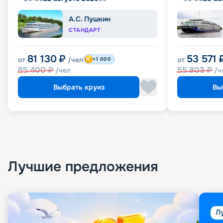
А.С. Пушкин
СТАНДАРТ
81 130
₽
53 571
от
/чел
от
+1 000
85 400
₽
55 803
₽
/чел
/ч
Выбрать круиз
Вы
Лучшие предложения