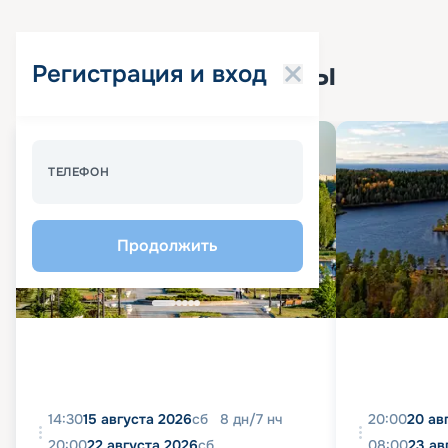
Популярные круизы
Регистрация и вход
Спецпредложение - 10%
ТЕЛЕФОН
Продолжить
14:30
15 августа 2026
сб
8
дн
/
7
нч
20:00
20 ав
20:00
22 августа 2026
сб
08:00
23 ав