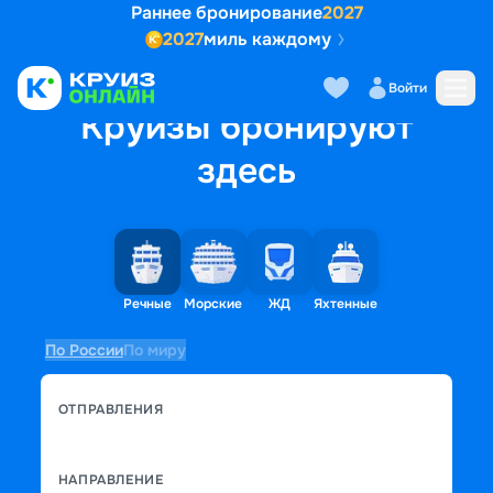
Раннее бронирование
2027
2027
миль каждому
Войти
Круизы бронируют
здесь
Речные
Морские
ЖД
Яхтенные
По России
По миру
ОТПРАВЛЕНИЯ
НАПРАВЛЕНИЕ