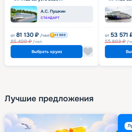
А.С. Пушкин
СТАНДАРТ
81 130
₽
53 571
от
/чел
от
+1 000
85 400
₽
55 803
₽
/чел
/ч
Выбрать круиз
Вы
Лучшие предложения