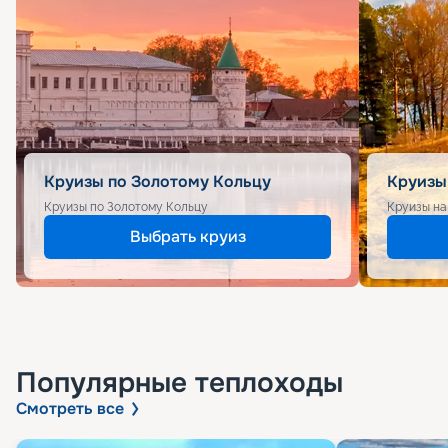
Круизы по Золотому Кольцу
Круизы
Круизы по Золотому Кольцу
Круизы на
Выбрать круиз
Популярные
теплоходы
Смотреть все