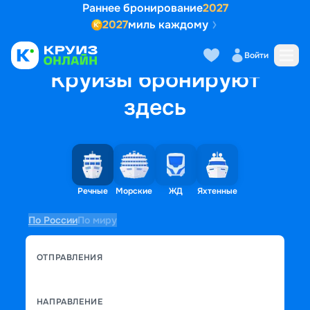
Раннее бронирование
2027
2027
миль каждому
Войти
Круизы бронируют
здесь
Речные
Морские
ЖД
Яхтенные
По России
По миру
ОТПРАВЛЕНИЯ
НАПРАВЛЕНИЕ