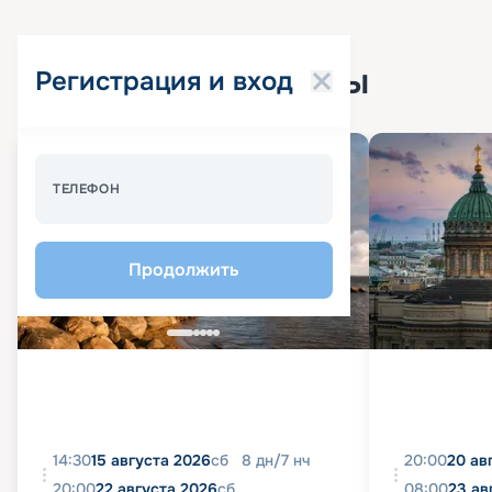
Популярные круизы
Регистрация и вход
Спецпредложение - 10%
ТЕЛЕФОН
Продолжить
14:30
15 августа 2026
сб
8
дн
/
7
нч
20:00
20 ав
20:00
22 августа 2026
сб
08:00
23 ав