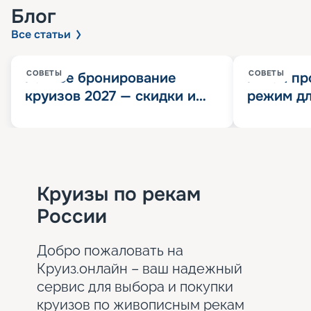
Блог
Все статьи
СОВЕТЫ
СОВЕТЫ
Раннее бронирование
Китай пр
круизов 2027 — скидки и
режим дл
розыгрыш 100 000
конца 202
Круизных миль
значит?
Круизы по рекам
России
Добро пожаловать на
Круиз.онлайн – ваш надежный
сервис для выбора и покупки
круизов по живописным рекам