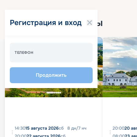
Популярные круизы
Регистрация и вход
Спецпредложение - 10%
ТЕЛЕФОН
Продолжить
14:30
15 августа 2026
сб
8
дн
/
7
нч
20:00
20 ав
20:00
22 августа 2026
сб
08:00
23 ав