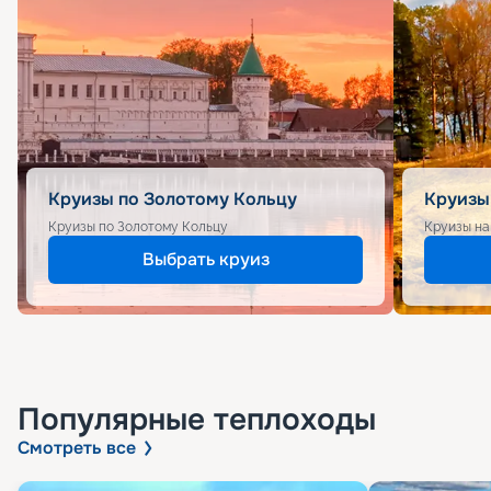
Круизы по Золотому Кольцу
Круизы
Круизы по Золотому Кольцу
Круизы на
Выбрать круиз
Популярные
теплоходы
Смотреть все