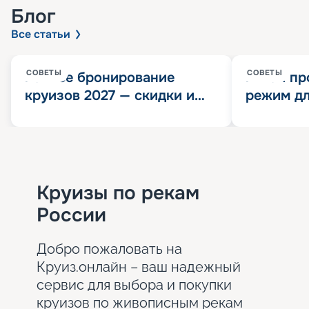
Блог
Все статьи
СОВЕТЫ
СОВЕТЫ
Раннее бронирование
Китай пр
круизов 2027 — скидки и
режим дл
розыгрыш 100 000
конца 202
Круизных миль
значит?
Круизы по рекам
России
Добро пожаловать на
Круиз.онлайн – ваш надежный
сервис для выбора и покупки
круизов по живописным рекам