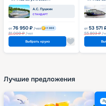
А.С. Пушкин
СТАНДАРТ
76 950
₽
53 571
от
/чел
от
+1 000
81 000
₽
55 803
₽
/чел
/ч
Выбрать круиз
Вы
Лучшие предложения