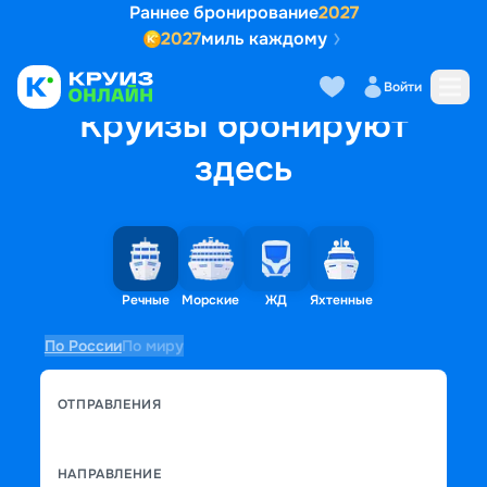
Раннее бронирование
2027
2027
миль каждому
Войти
Круизы бронируют
здесь
Речные
Морские
ЖД
Яхтенные
По России
По миру
ОТПРАВЛЕНИЯ
НАПРАВЛЕНИЕ