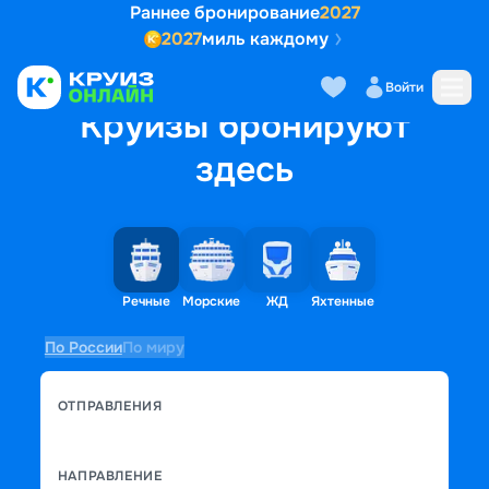
Раннее бронирование
2027
2027
миль каждому
Войти
Круизы бронируют
здесь
Речные
Морские
ЖД
Яхтенные
По России
По миру
ОТПРАВЛЕНИЯ
НАПРАВЛЕНИЕ