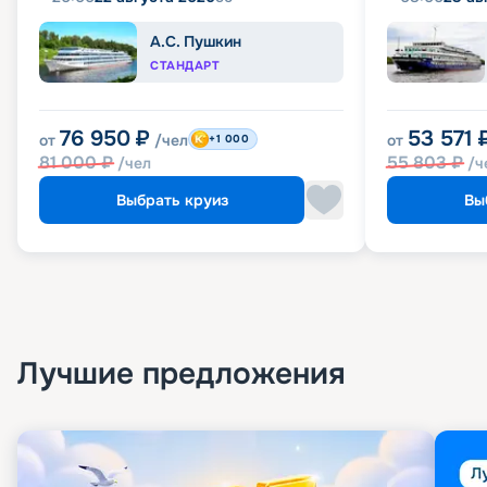
А.С. Пушкин
СТАНДАРТ
76 950
₽
53 571
от
/чел
от
+1 000
81 000
₽
55 803
₽
/чел
/ч
Выбрать круиз
Вы
Лучшие предложения