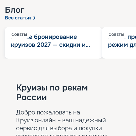
Блог
Все статьи
СОВЕТЫ
СОВЕТЫ
Раннее бронирование
Китай пр
круизов 2027 — скидки и
режим дл
розыгрыш 100 000
конца 202
Круизных миль
значит?
Круизы по рекам
России
Добро пожаловать на
Круиз.онлайн – ваш надежный
сервис для выбора и покупки