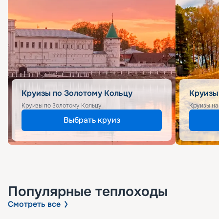
Круизы по Золотому Кольцу
Круизы
Круизы по Золотому Кольцу
Круизы на
Выбрать круиз
Популярные
теплоходы
Смотреть все