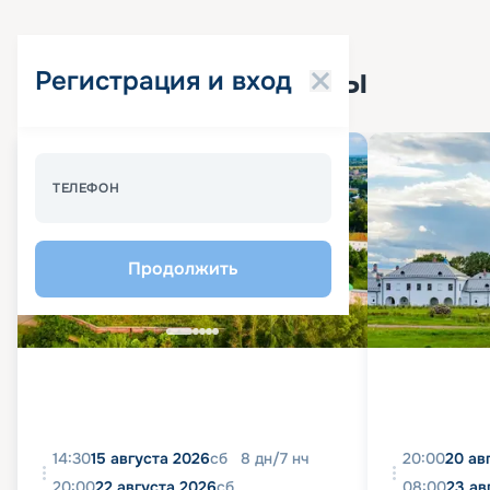
Популярные круизы
Регистрация и вход
Спецпредложение - 10%
ТЕЛЕФОН
Продолжить
14:30
15 августа 2026
сб
8
дн
/
7
нч
20:00
20 ав
20:00
22 августа 2026
сб
08:00
23 ав