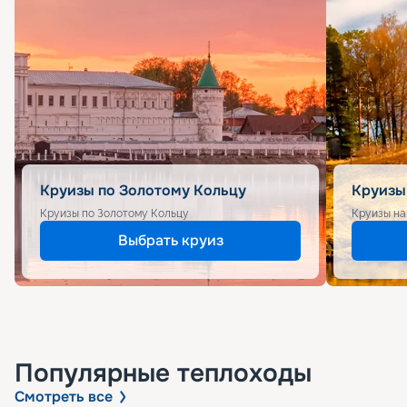
Круизы по Золотому Кольцу
Круизы
Круизы по Золотому Кольцу
Круизы на
Выбрать круиз
Популярные
теплоходы
Смотреть все