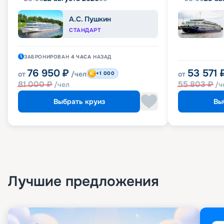
А.С. Пушкин
СТАНДАРТ
ЗАБРОНИРОВАН
4 ЧАСА
НАЗАД
76 950
₽
53 571
от
/чел
от
+1 000
81 000
₽
55 803
₽
/чел
/ч
Выбрать круиз
Вы
Лучшие предложения