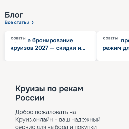
Блог
Все статьи
СОВЕТЫ
СОВЕТЫ
Раннее бронирование
Китай пр
круизов 2027 — скидки и
режим дл
розыгрыш 100 000
конца 202
Круизных миль
значит?
Круизы по рекам
России
Добро пожаловать на
Круиз.онлайн – ваш надежный
сервис для выбора и покупки