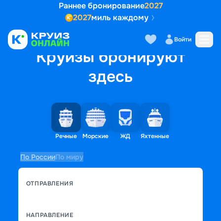
Раннее бронирование
2027
2027
миль каждому
Войти
Круизы бронируют
здесь
Речные
Морские
ЖД
Яхтенные
По России
По миру
ОТПРАВЛЕНИЯ
НАПРАВЛЕНИЕ