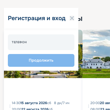
Популярные круизы
Регистрация и вход
Спецпредложение - 10%
ТЕЛЕФОН
Продолжить
14:30
15 августа 2026
сб
8
дн
/
7
нч
20:00
20 ав
20:00
22 августа 2026
сб
08:00
23 ав