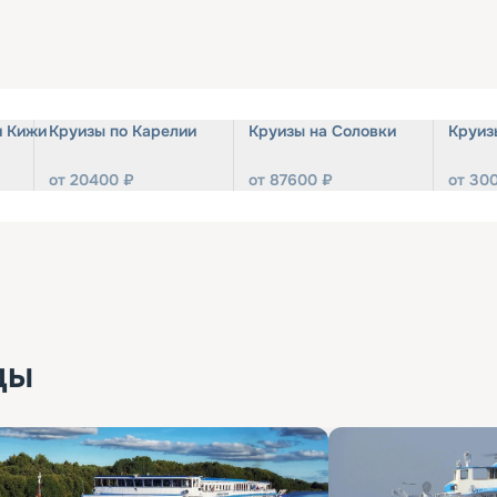
и Кижи
Круизы по Карелии
Круизы на Соловки
Круиз
от
20400
₽
от
87600
₽
от
30
ды