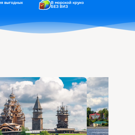
ия выгодных
В морской круиз
БЕЗ ВИЗ