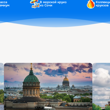
ласса
В морской круиз
Коллекц
ремиум
из Сочи
круизов