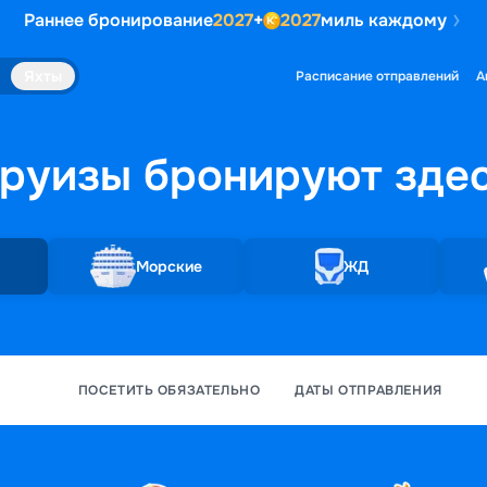
Раннее бронирование
2027
+
2027
миль каждому
Яхты
Расписание отправлений
А
руизы бронируют
зде
Морские
ЖД
ПОСЕТИТЬ ОБЯЗАТЕЛЬНО
ДАТЫ ОТПРАВЛЕНИЯ