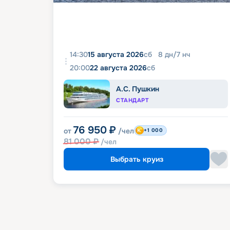
14:30
15 августа 2026
сб
8
дн
/
7
нч
20:00
22 августа 2026
сб
А.С. Пушкин
СТАНДАРТ
76 950
₽
от
/чел
+1 000
81 000
₽
/чел
Выбрать круиз