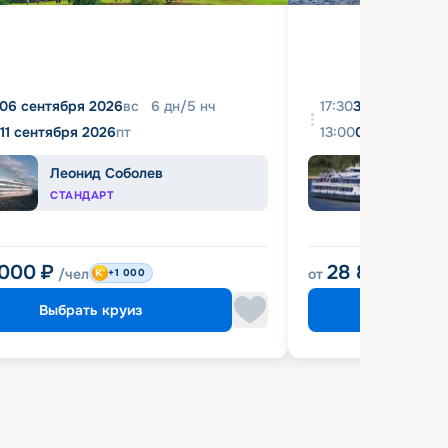
06 сентября 2026
вс
6
дн
/
5
нч
17:30
31 августа 20
11 сентября 2026
пт
13:00
04 сентября 
Леонид Соболев
Башк
СТАНДАРТ
ЭКОН
 000
₽
28 800
₽
/чел
от
/чел
+1 000
Выбрать круиз
Выбрат