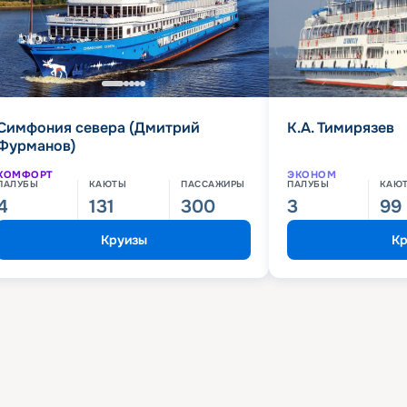
Симфония севера (Дмитрий
К.А. Тимирязев
Фурманов)
КОМФОРТ
ЭКОНОМ
ПАЛУБЫ
КАЮТЫ
ПАССАЖИРЫ
ПАЛУБЫ
КАЮ
4
131
300
3
99
Круизы
Кр