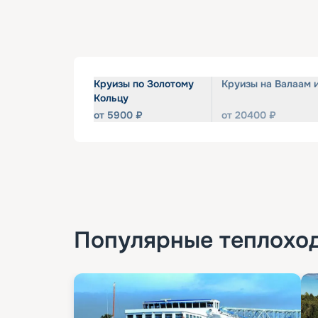
Круизы по Золотому
Круизы на Валаам 
Кольцу
от
5900
₽
от
20400
₽
Популярные
теплохо