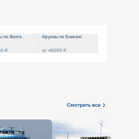
ы по Волге
Круизы по Енисею
00
₽
от
48000
₽
Смотреть все