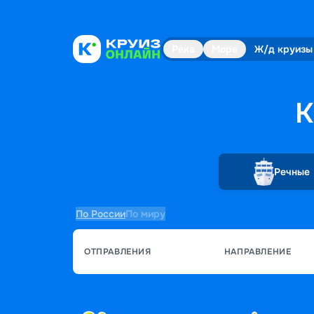
Река
Море
Ж/д круизы
К
Речные
По России
По миру
ОТПРАВЛЕНИЯ
НАПРАВЛЕНИЕ