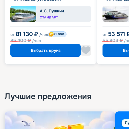
А.С. Пушкин
СТАНДАРТ
81 130
₽
53 571
от
/чел
от
+1 000
85 400
₽
55 803
₽
/чел
/ч
Выбрать круиз
Вы
Лучшие предложения