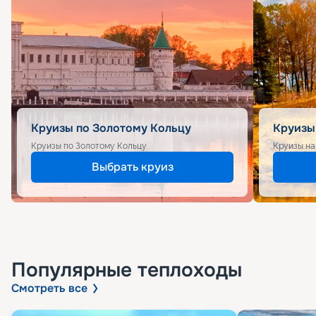
Круизы по Золотому Кольцу
Круизы
Круизы по Золотому Кольцу
Круизы на
Выбрать круиз
Популярные
теплоходы
Смотреть все