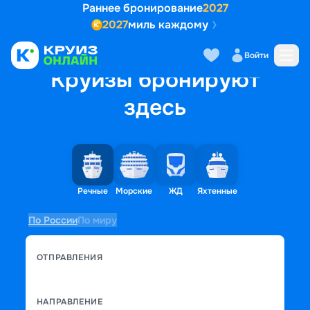
Раннее бронирование
2027
2027
миль каждому
Войти
Круизы бронируют
здесь
Речные
Морские
ЖД
Яхтенные
По России
По миру
ОТПРАВЛЕНИЯ
НАПРАВЛЕНИЕ