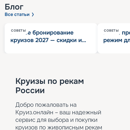
Блог
Все статьи
СОВЕТЫ
СОВЕТЫ
Раннее бронирование
Китай пр
круизов 2027 — скидки и
режим дл
розыгрыш 100 000
конца 202
Круизных миль
значит?
Круизы по рекам
России
Добро пожаловать на
Круиз.онлайн – ваш надежный
сервис для выбора и покупки
круизов по живописным рекам