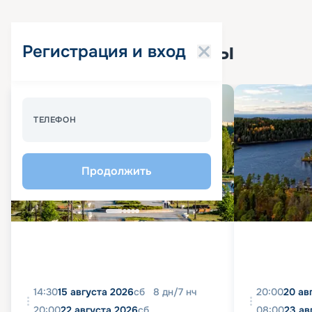
Популярные круизы
Регистрация и вход
Спецпредложение - 10%
ТЕЛЕФОН
Продолжить
14:30
15 августа 2026
сб
8
дн
/
7
нч
20:00
20 ав
20:00
22 августа 2026
сб
08:00
23 ав