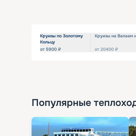
Круизы по Золотому
Круизы на Валаам 
Кольцу
от
5900
₽
от
20400
₽
Популярные
теплохо