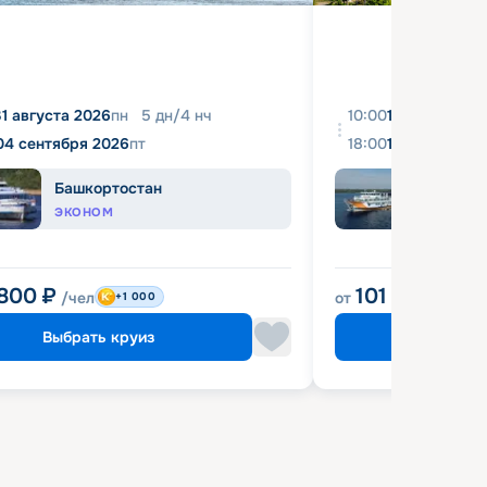
31 августа 2026
пн
5
дн
/
4
нч
10:00
10 августа 2
04 сентября 2026
пт
18:00
16 августа 2
Башкортостан
Прин
ЭКОНОМ
КОМФ
 800
₽
101 900
₽
/чел
от
/че
+1 000
Выбрать круиз
Выбрат