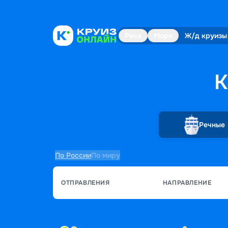
Река
Море
Ж/д круизы
К
Речные
По России
По миру
ОТПРАВЛЕНИЯ
НАПРАВЛЕНИЕ