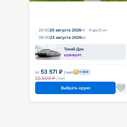
20:00
20 августа 2026
чт
4
дн
/
3
нч
08:00
23 августа 2026
вс
Тихий Дон
КОМФОРТ
53 571
₽
от
/чел
+1 000
55 803
₽
/чел
Выбрать круиз