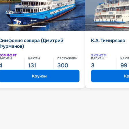
Симфония севера (Дмитрий
К.А. Тимирязев
Фурманов)
КОМФОРТ
ЭКОНОМ
ПАЛУБЫ
КАЮТЫ
ПАССАЖИРЫ
ПАЛУБЫ
КАЮ
4
131
300
3
99
Круизы
Кр