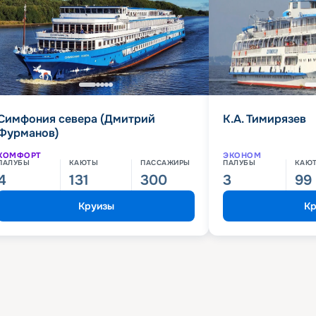
Симфония севера (Дмитрий
К.А. Тимирязев
Фурманов)
КОМФОРТ
ЭКОНОМ
ПАЛУБЫ
КАЮТЫ
ПАССАЖИРЫ
ПАЛУБЫ
КАЮ
4
131
300
3
99
Круизы
Кр