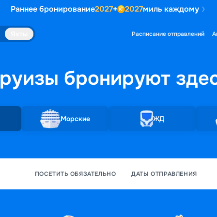
Раннее бронирование
2027
+
2027
миль каждому
Яхты
Расписание отправлений
А
руизы бронируют
зде
Морские
ЖД
ПОСЕТИТЬ ОБЯЗАТЕЛЬНО
ДАТЫ ОТПРАВЛЕНИЯ