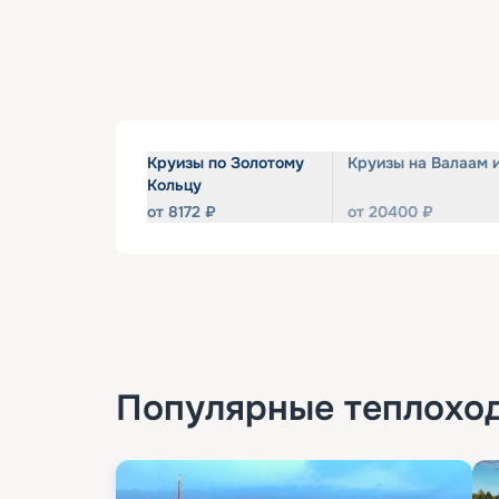
Круизы по Золотому
Круизы на Валаам 
Кольцу
от
8172
₽
от
20400
₽
Популярные
теплохо