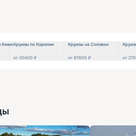
и Кижи
Круизы по Карелии
Круизы на Соловки
Круиз
от
20400
₽
от
87600
₽
от
270
ды