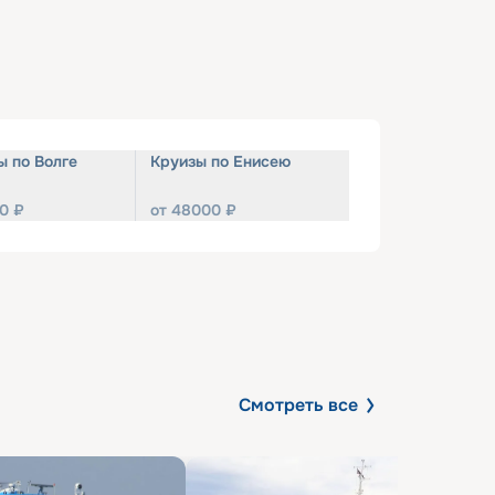
ы по Волге
Круизы по Енисею
0
₽
от
48000
₽
Смотреть все