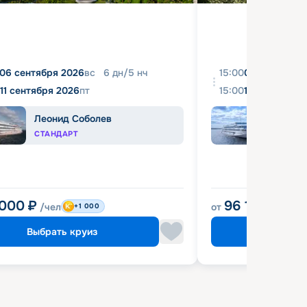
06 сентября 2026
вс
6
дн
/
5
нч
15:00
08 августа 2
11 сентября 2026
пт
15:00
18 августа 2
Леонид Соболев
Иван
СТАНДАРТ
КОМФ
 000
₽
96 120
₽
/чел
от
/чел
+1 000
Выбрать круиз
Выбрат