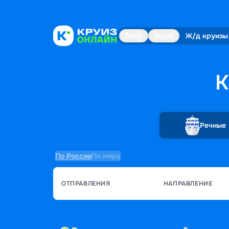
Река
Море
Ж/д круизы
К
Речные
По России
По миру
ОТПРАВЛЕНИЯ
НАПРАВЛЕНИЕ