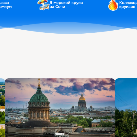
ласса
В морской круиз
Коллекц
ремиум
из Сочи
круизов