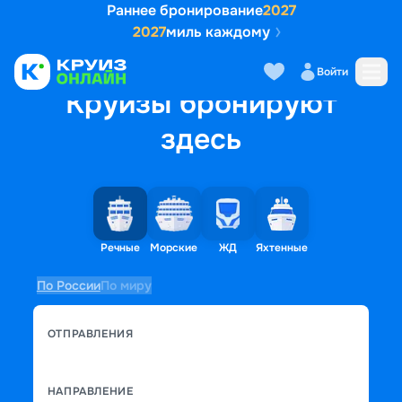
Раннее бронирование
2027
2027
миль каждому
Войти
Круизы бронируют
здесь
Речные
Морские
ЖД
Яхтенные
По России
По миру
ОТПРАВЛЕНИЯ
НАПРАВЛЕНИЕ