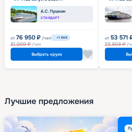
А.С. Пушкин
СТАНДАРТ
76 950
₽
53 571
от
/чел
от
+1 000
81 000
₽
55 803
₽
/чел
/ч
Выбрать круиз
Вы
Лучшие предложения