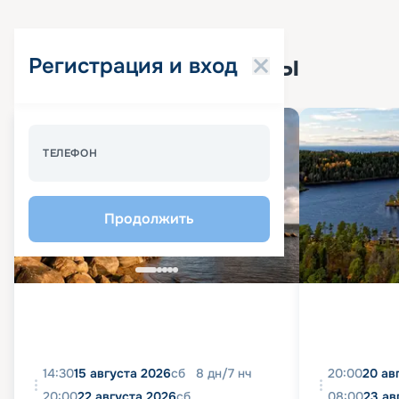
Популярные круизы
Регистрация и вход
Спецпредложение - 10%
ТЕЛЕФОН
Продолжить
14:30
15 августа 2026
сб
8
дн
/
7
нч
20:00
20 ав
20:00
22 августа 2026
сб
08:00
23 ав