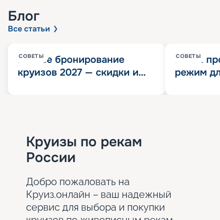
Блог
Все статьи
СОВЕТЫ
СОВЕТЫ
Раннее бронирование
Китай пр
круизов 2027 — скидки и
режим дл
розыгрыш 100 000
конца 202
Круизных миль
значит?
Круизы по рекам
России
Добро пожаловать на
Круиз.онлайн – ваш надежный
сервис для выбора и покупки