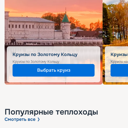
Круизы по Золотому Кольцу
Круизы
Круизы по Золотому Кольцу
Круизы на
Выбрать круиз
Популярные
теплоходы
Смотреть все