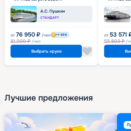
А.С. Пушкин
СТАНДАРТ
76 950
₽
53 571
от
/чел
от
+1 000
81 000
₽
55 803
₽
/чел
/ч
Выбрать круиз
Вы
Лучшие предложения