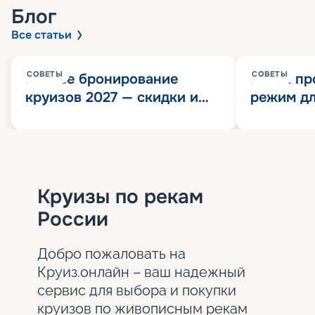
Блог
Все статьи
СОВЕТЫ
СОВЕТЫ
Раннее бронирование
Китай пр
круизов 2027 — скидки и
режим дл
розыгрыш 100 000
конца 202
Круизных миль
значит?
Круизы по рекам
России
Добро пожаловать на
Круиз.онлайн – ваш надежный
сервис для выбора и покупки
круизов по живописным рекам