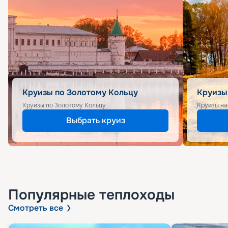
Круизы по Золотому Кольцу
Круизы
Круизы по Золотому Кольцу
Круизы на
Выбрать круиз
Популярные
теплоходы
Смотреть все