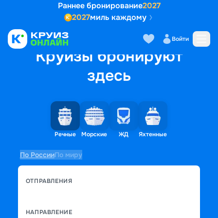
Раннее бронирование
2027
2027
миль каждому
Войти
Круизы бронируют
здесь
Речные
Морские
ЖД
Яхтенные
По России
По миру
ОТПРАВЛЕНИЯ
НАПРАВЛЕНИЕ