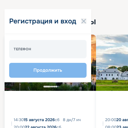
Популярные круизы
Регистрация и вход
Спецпредложение - 10%
ТЕЛЕФОН
Продолжить
14:30
15 августа 2026
сб
8
дн
/
7
нч
20:00
20 ав
20:00
22 августа 2026
сб
08:00
23 ав