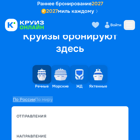
Раннее бронирование
2027
2027
миль каждому
Войти
Круизы бронируют
здесь
Речные
Морские
ЖД
Яхтенные
По России
По миру
ОТПРАВЛЕНИЯ
НАПРАВЛЕНИЕ