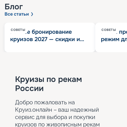
Блог
Все статьи
СОВЕТЫ
СОВЕТЫ
Раннее бронирование
Китай пр
круизов 2027 — скидки и
режим дл
розыгрыш 100 000
конца 202
Круизных миль
значит?
Круизы по рекам
России
Добро пожаловать на
Круиз.онлайн – ваш надежный
сервис для выбора и покупки
круизов по живописным рекам