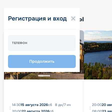
Популярные круизы
Регистрация и вход
Спецпредложение - 10%
ТЕЛЕФОН
Продолжить
14:30
15 августа 2026
сб
8
дн
/
7
нч
20:00
20 ав
20:00
22 августа 2026
сб
08:00
23 ав