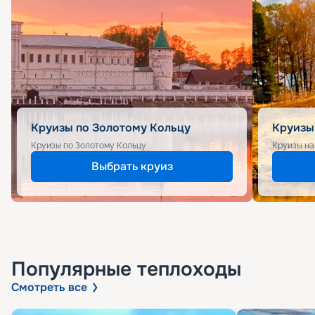
Круизы по Золотому Кольцу
Круизы
Круизы по Золотому Кольцу
Круизы на
Выбрать круиз
Популярные
теплоходы
Смотреть все