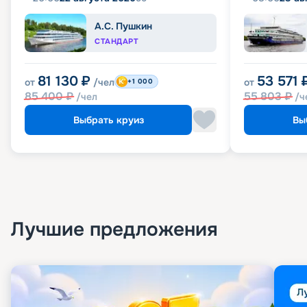
А.С. Пушкин
СТАНДАРТ
81 130
₽
53 571
от
/чел
от
+1 000
85 400
₽
55 803
₽
/чел
/ч
Выбрать круиз
Вы
Лучшие предложения