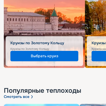
Круизы по Золотому Кольцу
Круизы
Круизы по Золотому Кольцу
Круизы на
Выбрать круиз
Популярные
теплоходы
Смотреть все