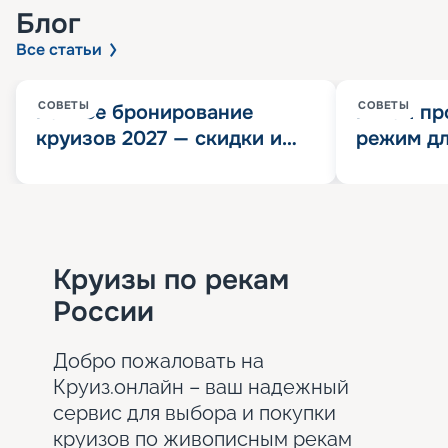
Блог
Все статьи
СОВЕТЫ
СОВЕТЫ
Раннее бронирование
Китай пр
круизов 2027 — скидки и
режим дл
розыгрыш 100 000
конца 202
Круизных миль
значит?
Круизы по рекам
России
Добро пожаловать на
Круиз.онлайн – ваш надежный
сервис для выбора и покупки
круизов по живописным рекам