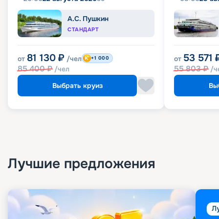
А.С. Пушкин
СТАНДАРТ
81 130
₽
53 571
от
/чел
от
+1 000
85 400
₽
55 803
₽
/чел
/ч
Выбрать круиз
Вы
Лучшие предложения