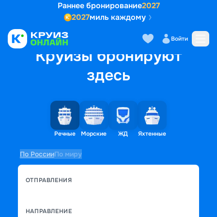
Раннее бронирование
2027
2027
миль каждому
Войти
Круизы бронируют
здесь
Речные
Морские
ЖД
Яхтенные
По России
По миру
ОТПРАВЛЕНИЯ
НАПРАВЛЕНИЕ