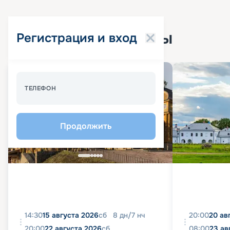
Популярные круизы
Регистрация и вход
Спецпредложение - 10%
ТЕЛЕФОН
Продолжить
14:30
15 августа 2026
сб
8
дн
/
7
нч
20:00
20 ав
20:00
22 августа 2026
сб
08:00
23 ав